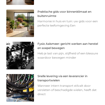
Praktische gids voor binnenklimaat en
buitenruimte
Harmonie in huis en tuin: uw gids voor een
perfecte leefomgeving Een
Fysio Aalsmeer: gericht werken aan herstel
en soepel bewegen
Heb je last van pijn, stijfheid of een blessure
waardoor bewegen minder
Snelle levering via een leverancier in
transportwielen
Wanneer intern transport stilvalt door
versleten of beschadigde wielen, heeft dat
direct