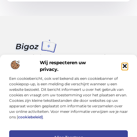
Van klein nieuws tot grote trends – alles op Bigoz.nl.
Lees inspirerende blogs en artikelen over het dagelijks leven,
Wij respecteren uw
actualiteit en meer.
privacy.
Een cookiebericht, ook wel bekend als een cookiebanner of
Bericht categorie
cookiepop-up, is een melding die verschijnt wanneer u een
website bezoekt. Dit bericht informeert u over het gebruik van
cookies en vraagt om uw toestemming voor het plaatsen ervan.
Cookies zijn kleine tekstbestanden die door websites op uw
Onze informatie
apparaat worden geplaatst om informatie te verzamelen over
uw online activiteiten. Voor meer informatie verwijzen we je naar
Slimmer groeien met SEO: Wat je moet weten over backlinks kopen
Van hobby tot inkomen: Hoe je écht geld kunt verdienen met je website
ons [
cookiebeleid]
.