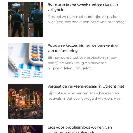
Ruimte in je werkweek met een baan in
veiligheid
Flexibel werken met duidelijke afspraken
Niet iedereen zoekt een baan van maandag
Populaire keuzes binnen de berekening
van de fundering
Binnen constructieve projecten grijpen
bedrijven vaak terug op bewezen
hulpmiddelen. Dat geldt
Vergeet de verkeersregelaar in Utrecht niet
Bij grote evenementen zoals beurzen en
festivals moet veel geregeld worden. Het
Gids voor probleemloos wonen: van
schoonmaak tot tuinwerk