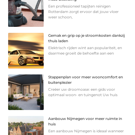
Een professioneel tapijten reinigen
Rotterdam zorgt ervoor dat jouw vloer
weer schoon,
Gemak en grip op je stroomkosten dankzij
thuis laden
Elektrisch rijden wint aan populariteit, en
daarmee groeit de behoefte aan een
Stappenplan voor meer wooncomfort en
buitenplezier
Creëer uw droomoase: een gids voor
optimaal woon- en tuingenot Uw huis
Aanbouw Nijmegen voor meer ruimte in
huis
Een aanbouw Nijmegen is ideaal wanneer