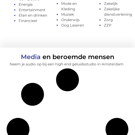
Mode en
Zakelijk
Energie
Kleding
Zakelijke
Entertainment
Muziek
dienstverlening
Eten en drinken
Onderwijs
Zorg
Financieel
Oog Laseren
ZZP
Media
en beroemde mensen
Neem je audio op bij een high end geluidsstudio in Amsterdam