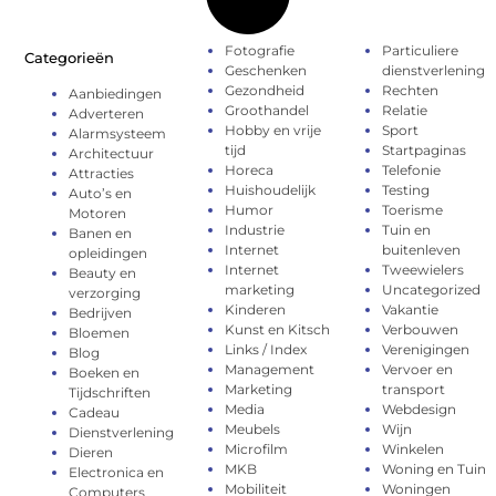
Fotografie
Particuliere
Categorieën
Geschenken
dienstverlening
Gezondheid
Rechten
Aanbiedingen
Groothandel
Relatie
Adverteren
Hobby en vrije
Sport
Alarmsysteem
tijd
Startpaginas
Architectuur
Horeca
Telefonie
Attracties
Huishoudelijk
Testing
Auto’s en
Humor
Toerisme
Motoren
Industrie
Tuin en
Banen en
Internet
buitenleven
opleidingen
Internet
Tweewielers
Beauty en
marketing
Uncategorized
verzorging
Kinderen
Vakantie
Bedrijven
Kunst en Kitsch
Verbouwen
Bloemen
Links / Index
Verenigingen
Blog
Management
Vervoer en
Boeken en
Marketing
transport
Tijdschriften
Media
Webdesign
Cadeau
Meubels
Wijn
Dienstverlening
Microfilm
Winkelen
Dieren
MKB
Woning en Tuin
Electronica en
Mobiliteit
Woningen
Computers