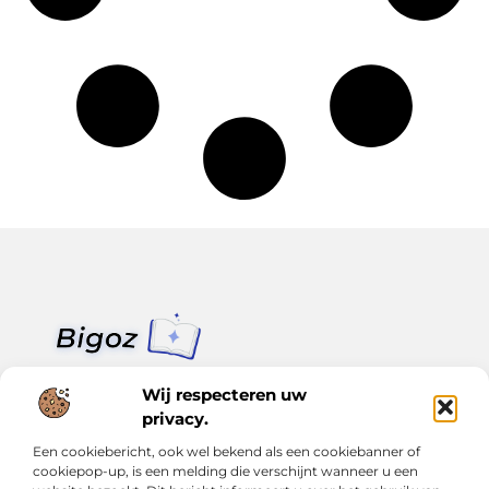
Van klein nieuws tot grote trends – alles op Bigoz.nl.
Wij respecteren uw
Lees inspirerende blogs en artikelen over het dagelijks leven,
actualiteit en meer.
privacy.
Een cookiebericht, ook wel bekend als een cookiebanner of
Bericht categorie
cookiepop-up, is een melding die verschijnt wanneer u een