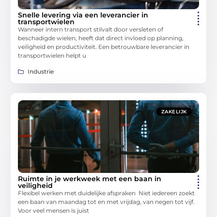
Snelle levering via een leverancier in
transportwielen
Wanneer intern transport stilvalt door versleten of
beschadigde wielen, heeft dat direct invloed op planning,
veiligheid en productiviteit. Een betrouwbare leverancier in
transportwielen helpt u
Industrie
ZAKELIJK
Ruimte in je werkweek met een baan in
veiligheid
Flexibel werken met duidelijke afspraken Niet iedereen zoekt
een baan van maandag tot en met vrijdag, van negen tot vijf.
Voor veel mensen is juist