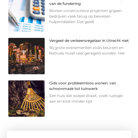
van de fundering
Binnen constructieve projecten grijpen
bedrijven vaak terug op bewezen
hulpmiddelen. Dat geldt
Vergeet de verkeersregelaar in Utrecht niet
Bij grote evenementen zoals beurzen en
festivals moet veel geregeld worden. Het
Gids voor probleemloos wonen: van
schoonmaak tot tuinwerk
Een huis dat soepel draait, voelt rustiger
aan en kost minder tijd