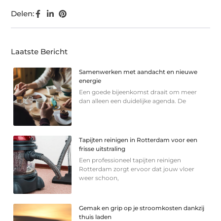
Delen:
Laatste Bericht
Samenwerken met aandacht en nieuwe
energie
Een goede bijeenkomst draait om meer
dan alleen een duidelijke agenda. De
Tapijten reinigen in Rotterdam voor een
frisse uitstraling
Een professioneel tapijten reinigen
Rotterdam zorgt ervoor dat jouw vloer
weer schoon,
Gemak en grip op je stroomkosten dankzij
thuis laden