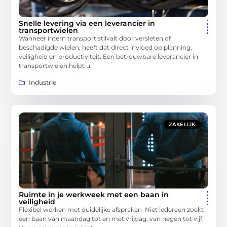
Snelle levering via een leverancier in
transportwielen
Wanneer intern transport stilvalt door versleten of
beschadigde wielen, heeft dat direct invloed op planning,
veiligheid en productiviteit. Een betrouwbare leverancier in
transportwielen helpt u
Industrie
ZAKELIJK
Ruimte in je werkweek met een baan in
veiligheid
Flexibel werken met duidelijke afspraken Niet iedereen zoekt
een baan van maandag tot en met vrijdag, van negen tot vijf.