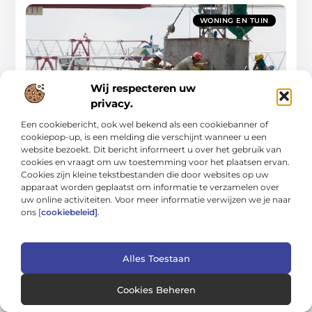
WONING EN TUIN
Wij respecteren uw
privacy.
Doelgerichte gids voor schoon, veilig en
Een cookiebericht, ook wel bekend als een cookiebanner of
comfortabel wonen
cookiepop-up, is een melding die verschijnt wanneer u een
In deze gids leer je hoe je stap voor stap een huis en tuin
website bezoekt. Dit bericht informeert u over het gebruik van
creëert die schoon, veilig en comfortabel aanvoelen—zonder
cookies en vraagt om uw toestemming voor het plaatsen ervan.
te vervallen in snelle
Cookies zijn kleine tekstbestanden die door websites op uw
Woning En Tuin
apparaat worden geplaatst om informatie te verzamelen over
uw online activiteiten. Voor meer informatie verwijzen we je naar
ons [
cookiebeleid]
.
Alles Toestaan
Cookies Beheren