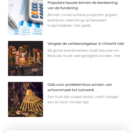
Populaire keuzes binnen de berekening
van de fundering
Binnen constructieve projecten grijpen
bedrijven vaak terug op bewezen
hulpmiddelen. Dat geldt
Vergeet de verkeersregelaar in Utrecht niet
Bij grote evenementen zoals beurzen en
festivals moet veel geregeld worden. Het
Gids voor probleemloos wonen: van
schoonmaak tot tuinwerk
Een huis dat soepel draait, voelt rustiger
aan en kost minder tijd