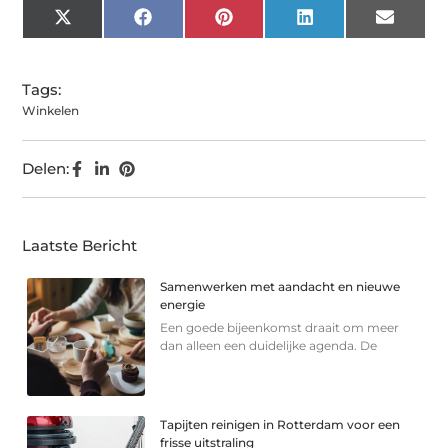
X
Facebook
Pinterest
LinkedIn
Email
(Twitter)
Tags:
Winkelen
Delen:
Laatste Bericht
Samenwerken met aandacht en nieuwe
energie
Een goede bijeenkomst draait om meer
dan alleen een duidelijke agenda. De
Tapijten reinigen in Rotterdam voor een
frisse uitstraling