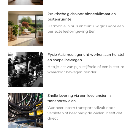
Praktische gids voor binnenklimaat en
buitenruimte
Harmonie in huis en tuin: uw gids voor een
perfecte leefomgeving Een
Fysio Aalsmeer: gericht werken aan herstel
en soepel bewegen
Heb je last van pijn, stijfheid of een blessure
waardoor bewegen minder
Snelle levering via een leverancier in
transportwielen
Wanneer intern transport stilvalt door
versleten of beschadigde wielen, heeft dat
direct