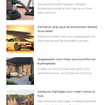
Een professioneel tapijten reinigen
Rotterdam zorgt ervoor dat jouw vloer
weer schoon,
Gemak en grip op je stroomkosten dankzij
thuis laden
Elektrisch rijden wint aan populariteit, en
daarmee groeit de behoefte aan een
Stappenplan voor meer wooncomfort en
buitenplezier
Creëer uw droomoase: een gids voor
optimaal woon- en tuingenot Uw huis
Aanbouw Nijmegen voor meer ruimte in
huis
Een aanbouw Nijmegen is ideaal wanneer