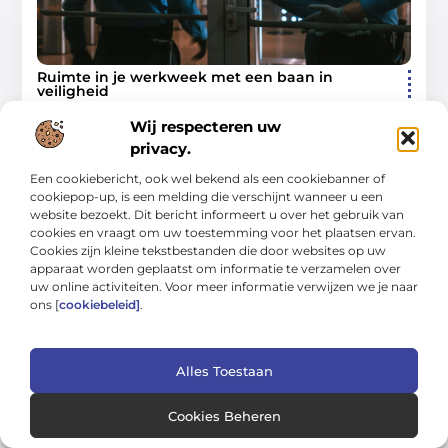
Ruimte in je werkweek met een baan in
veiligheid
Flexibel werken met duidelijke afspraken Niet iedereen zoekt
Wij respecteren uw
een baan van maandag tot en met vrijdag, van negen tot vijf.
Voor veel mensen is juist
privacy.
Zakelijk
Een cookiebericht, ook wel bekend als een cookiebanner of
cookiepop-up, is een melding die verschijnt wanneer u een
website bezoekt. Dit bericht informeert u over het gebruik van
cookies en vraagt om uw toestemming voor het plaatsen ervan.
Cookies zijn kleine tekstbestanden die door websites op uw
apparaat worden geplaatst om informatie te verzamelen over
BEDRIJVEN
uw online activiteiten. Voor meer informatie verwijzen we je naar
ons [
cookiebeleid]
.
Alles Toestaan
Populaire keuzes binnen de berekening van de
Cookies Beheren
fundering
Binnen constructieve projecten grijpen bedrijven vaak terug