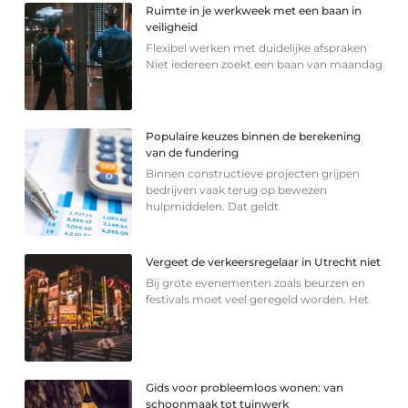
Ruimte in je werkweek met een baan in
veiligheid
Flexibel werken met duidelijke afspraken
Niet iedereen zoekt een baan van maandag
Populaire keuzes binnen de berekening
van de fundering
Binnen constructieve projecten grijpen
bedrijven vaak terug op bewezen
hulpmiddelen. Dat geldt
Vergeet de verkeersregelaar in Utrecht niet
Bij grote evenementen zoals beurzen en
festivals moet veel geregeld worden. Het
Gids voor probleemloos wonen: van
schoonmaak tot tuinwerk