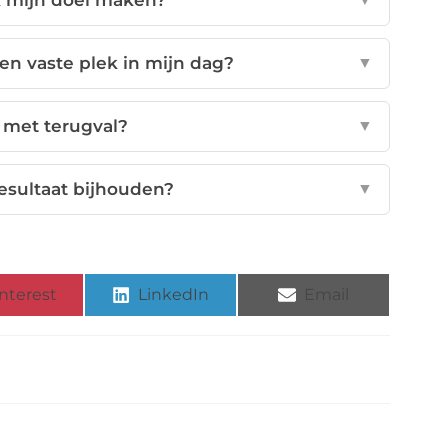
k mijn doel maken?
en vaste plek in mijn dag?
▼
 met terugval?
▼
esultaat bijhouden?
▼
nterest
LinkedIn
Email