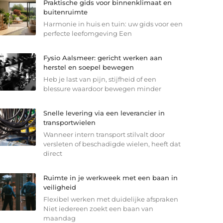
Praktische gids voor binnenklimaat en
buitenruimte
Harmonie in huis en tuin: uw gids voor een
perfecte leefomgeving Een
Fysio Aalsmeer: gericht werken aan
herstel en soepel bewegen
Heb je last van pijn, stijfheid of een
blessure waardoor bewegen minder
Snelle levering via een leverancier in
transportwielen
Wanneer intern transport stilvalt door
versleten of beschadigde wielen, heeft dat
direct
Ruimte in je werkweek met een baan in
veiligheid
Flexibel werken met duidelijke afspraken
Niet iedereen zoekt een baan van
maandag