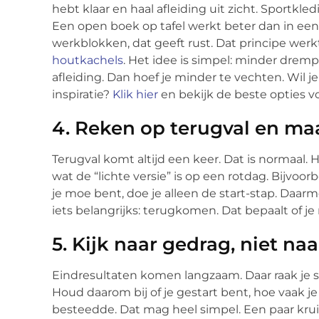
hebt klaar en haal afleiding uit zicht. Sportkle
Een open boek op tafel werkt beter dan in een 
werkblokken, dat geeft rust. Dat principe werkt 
houtkachels
. Het idee is simpel: minder dremp
afleiding. Dan hoef je minder te vechten. Wil j
inspiratie?
Klik hier
en bekijk de beste opties vo
4. Reken op terugval en m
Terugval komt altijd een keer. Dat is normaal. He
wat de “lichte versie” is op een rotdag. Bijvoorb
je moe bent, doe je alleen de start-stap. Daarmee
iets belangrijks: terugkomen. Dat bepaalt of je
5. Kijk naar gedrag, niet na
Eindresultaten komen langzaam. Daar raak je 
Houd daarom bij of je gestart bent, hoe vaak j
besteedde. Dat mag heel simpel. Een paar krui