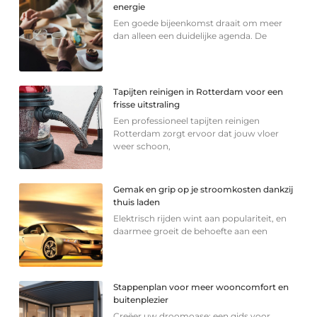
energie
Een goede bijeenkomst draait om meer
dan alleen een duidelijke agenda. De
Tapijten reinigen in Rotterdam voor een
frisse uitstraling
Een professioneel tapijten reinigen
Rotterdam zorgt ervoor dat jouw vloer
weer schoon,
Gemak en grip op je stroomkosten dankzij
thuis laden
Elektrisch rijden wint aan populariteit, en
daarmee groeit de behoefte aan een
Stappenplan voor meer wooncomfort en
buitenplezier
Creëer uw droomoase: een gids voor