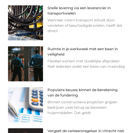
Snelle levering via een leverancier in
transportwielen
Wanneer intern transport stilvalt door
versleten of beschadigde wielen, heeft dat
direct
Ruimte in je werkweek met een baan in
veiligheid
Flexibel werken met duidelijke afspraken
Niet iedereen zoekt een baan van maandag
Populaire keuzes binnen de berekening
van de fundering
Binnen constructieve projecten grijpen
bedrijven vaak terug op bewezen
hulpmiddelen. Dat geldt
Vergeet de verkeersregelaar in Utrecht niet