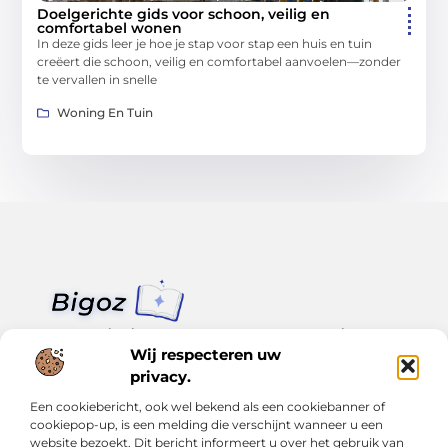
Doelgerichte gids voor schoon, veilig en
comfortabel wonen
In deze gids leer je hoe je stap voor stap een huis en tuin
creëert die schoon, veilig en comfortabel aanvoelen—zonder
te vervallen in snelle
Woning En Tuin
Van klein nieuws tot grote trends – alles op Bigoz.nl.
Lees inspirerende blogs en artikelen over het dagelijks leven,
Wij respecteren uw
actualiteit en meer.
privacy.
Een cookiebericht, ook wel bekend als een cookiebanner of
Bericht categorie
cookiepop-up, is een melding die verschijnt wanneer u een
website bezoekt. Dit bericht informeert u over het gebruik van