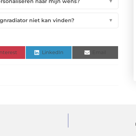
ersonaliseren naar mijn wens?
▼
ignradiator niet kan vinden?
▼
nterest
LinkedIn
Email