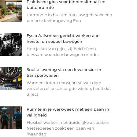
Praktische gids voor binnenklimaat en
buitenruimte
Harmonie in huis en tuin: uw gids voor een
perfecte leefomgeving Een
Fysio Aalsmeer: gericht werken aan
herstel en soepel bewegen
Heb je last van pijn, stijfheid of een
blessure waardoor bewegen minder
Snelle levering via een leverancier in
transportwielen
Wanneer intern transport stilvalt door
versleten of beschadigde wielen, heeft dat
direct
Ruimte in je werkweek met een baan in
veiligheid
Flexibel werken met duidelijke afspraken
Niet iedereen zoekt een baan van
maandag