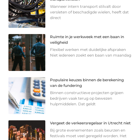
Wanneer intern transport stilvalt door
versleten of beschadigde wielen, heeft dat
direct
Ruimte in je werkweek met een baan in
veiligheid
Flexibel werken met duidelijke afspraken
Niet iedereen zoekt een baan van maandag
Populaire keuzes binnen de berekening
van de fundering
Binnen constructieve projecten grijpen
bedrijven vaak terug op bewezen
hulpmiddelen. Dat geldt
Vergeet de verkeersregelaar in Utrecht niet
Bij grote evenementen zoals beurzen en
festivals moet veel geregeld worden. Het