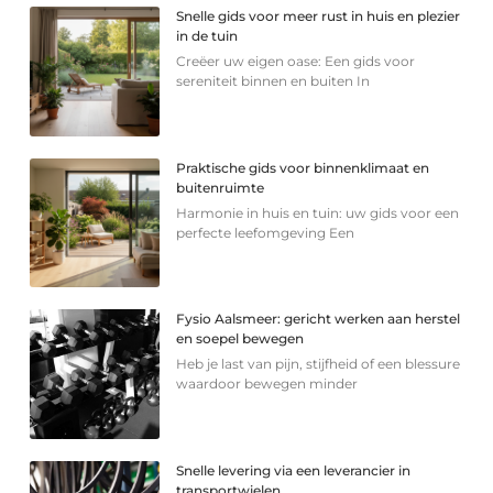
Snelle gids voor meer rust in huis en plezier
in de tuin
Creëer uw eigen oase: Een gids voor
sereniteit binnen en buiten In
Praktische gids voor binnenklimaat en
buitenruimte
Harmonie in huis en tuin: uw gids voor een
perfecte leefomgeving Een
Fysio Aalsmeer: gericht werken aan herstel
en soepel bewegen
Heb je last van pijn, stijfheid of een blessure
waardoor bewegen minder
Snelle levering via een leverancier in
transportwielen