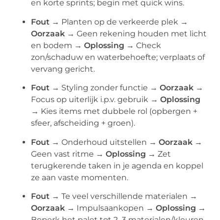
en korte sprints; begin met quick wins.
Fout →
Planten op de verkeerde plek →
Oorzaak →
Geen rekening houden met licht
en bodem →
Oplossing →
Check
zon/schaduw en waterbehoefte; verplaats of
vervang gericht.
Fout →
Styling zonder functie →
Oorzaak →
Focus op uiterlijk i.p.v. gebruik →
Oplossing
→
Kies items met dubbele rol (opbergen +
sfeer, afscheiding + groen).
Fout →
Onderhoud uitstellen →
Oorzaak →
Geen vast ritme →
Oplossing →
Zet
terugkerende taken in je agenda en koppel
ze aan vaste momenten.
Fout →
Te veel verschillende materialen →
Oorzaak →
Impulsaankopen →
Oplossing →
Beperk het palet tot 2–3 materialen/kleuren