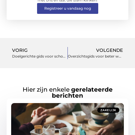
met ons en laat uw stem klinken!
Registreer u vandaag nog
VORIG
VOLGENDE
Doelgerichte gids voor schoon, veilig en comfortabel wonen
Overzichtsgids voor beter wonen en tuinieren het hele jaar door
Hier zijn enkele
gerelateerde
berichten
ZAKELIJK