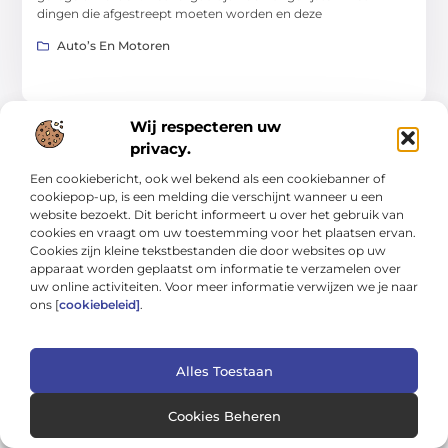
dingen die afgestreept moeten worden en deze
Auto’s En Motoren
Wij respecteren uw
privacy.
WONING EN TUIN
Een cookiebericht, ook wel bekend als een cookiebanner of
cookiepop-up, is een melding die verschijnt wanneer u een
website bezoekt. Dit bericht informeert u over het gebruik van
cookies en vraagt om uw toestemming voor het plaatsen ervan.
Cookies zijn kleine tekstbestanden die door websites op uw
apparaat worden geplaatst om informatie te verzamelen over
uw online activiteiten. Voor meer informatie verwijzen we je naar
Gids voor probleemloos wonen: van
ons [
cookiebeleid]
.
schoonmaak tot tuinwerk
Een huis dat soepel draait, voelt rustiger aan en kost minder
tijd om bij te houden. In deze gids leer je hoe je met simpele
Alles Toestaan
Woning En Tuin
Cookies Beheren