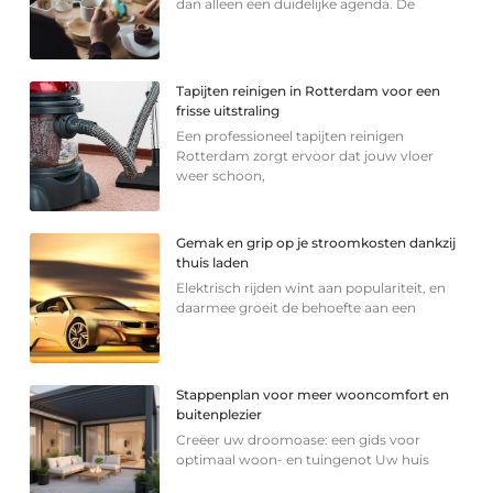
dan alleen een duidelijke agenda. De
Tapijten reinigen in Rotterdam voor een
frisse uitstraling
Een professioneel tapijten reinigen
Rotterdam zorgt ervoor dat jouw vloer
weer schoon,
Gemak en grip op je stroomkosten dankzij
thuis laden
Elektrisch rijden wint aan populariteit, en
daarmee groeit de behoefte aan een
Stappenplan voor meer wooncomfort en
buitenplezier
Creëer uw droomoase: een gids voor
optimaal woon- en tuingenot Uw huis