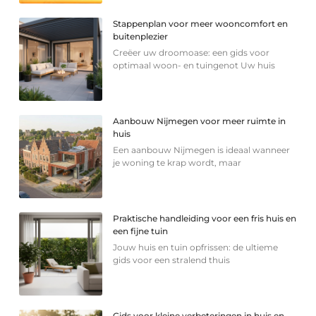
Stappenplan voor meer wooncomfort en
buitenplezier
Creëer uw droomoase: een gids voor
optimaal woon- en tuingenot Uw huis
Aanbouw Nijmegen voor meer ruimte in
huis
Een aanbouw Nijmegen is ideaal wanneer
je woning te krap wordt, maar
Praktische handleiding voor een fris huis en
een fijne tuin
Jouw huis en tuin opfrissen: de ultieme
gids voor een stralend thuis
Gids voor kleine verbeteringen in huis en