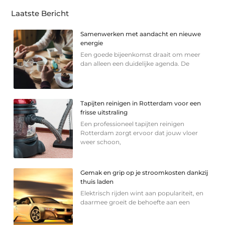
Laatste Bericht
Samenwerken met aandacht en nieuwe
energie
Een goede bijeenkomst draait om meer
dan alleen een duidelijke agenda. De
Tapijten reinigen in Rotterdam voor een
frisse uitstraling
Een professioneel tapijten reinigen
Rotterdam zorgt ervoor dat jouw vloer
weer schoon,
Gemak en grip op je stroomkosten dankzij
thuis laden
Elektrisch rijden wint aan populariteit, en
daarmee groeit de behoefte aan een