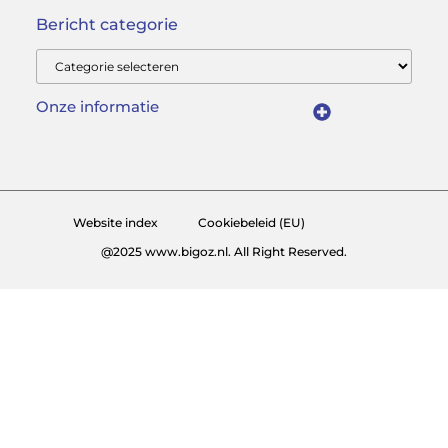
Bericht categorie
Onze informatie
Slimmer groeien met SEO: Wat je moet weten over backlinks kopen
Van hobby tot inkomen: Hoe je écht geld kunt verdienen met je website
Website index
Cookiebeleid (EU)
@2025 www.bigoz.nl. All Right Reserved.