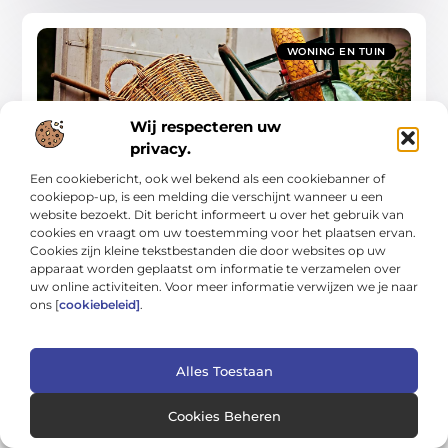
WONING EN TUIN
Wij respecteren uw
privacy.
Een cookiebericht, ook wel bekend als een cookiebanner of
De ultieme gids voor huis & tuin zonder gedoe
cookiepop-up, is een melding die verschijnt wanneer u een
In deze gids leer je hoe je je huis en tuin stap voor stap
website bezoekt. Dit bericht informeert u over het gebruik van
verbetert zonder stress, met keuzes die lang meegaan en
cookies en vraagt om uw toestemming voor het plaatsen ervan.
makkelijk te
Cookies zijn kleine tekstbestanden die door websites op uw
apparaat worden geplaatst om informatie te verzamelen over
Woning En Tuin
uw online activiteiten. Voor meer informatie verwijzen we je naar
ons [
cookiebeleid]
.
Alles Toestaan
Cookies Beheren