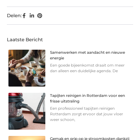
Delen:
Laatste Bericht
Samenwerken met aandacht en nieuwe
energie
Een goede bijeenkomst draait om meer
dan alleen een duidelijke agenda. De
Tapijten reinigen in Rotterdam voor een
frisse uitstraling
Een professioneel tapijten reinigen
Rotterdam zorgt ervoor dat jouw vloer
weer schoon,
Gemak en grip op je stroomkosten dankzij