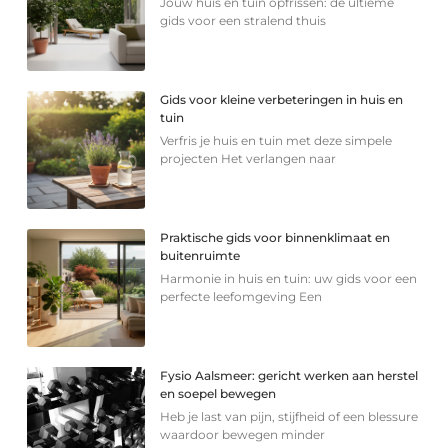
Jouw huis en tuin opfrissen: de ultieme
gids voor een stralend thuis
Gids voor kleine verbeteringen in huis en
tuin
Verfris je huis en tuin met deze simpele
projecten Het verlangen naar
Praktische gids voor binnenklimaat en
buitenruimte
Harmonie in huis en tuin: uw gids voor een
perfecte leefomgeving Een
Fysio Aalsmeer: gericht werken aan herstel
en soepel bewegen
Heb je last van pijn, stijfheid of een blessure
waardoor bewegen minder