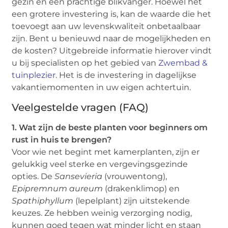
gezin en een prachtige blikvanger. Hoewel het
een grotere investering is, kan de waarde die het
toevoegt aan uw levenskwaliteit onbetaalbaar
zijn. Bent u benieuwd naar de mogelijkheden en
de kosten? Uitgebreide informatie hierover vindt
u bij specialisten op het gebied van
Zwembad &
tuinplezier
. Het is de investering in dagelijkse
vakantiemomenten in uw eigen achtertuin.
Veelgestelde vragen (FAQ)
1. Wat zijn de beste planten voor beginners om
rust in huis te brengen?
Voor wie net begint met kamerplanten, zijn er
gelukkig veel sterke en vergevingsgezinde
opties. De
Sansevieria
(vrouwentong),
Epipremnum aureum
(drakenklimop) en
Spathiphyllum
(lepelplant) zijn uitstekende
keuzes. Ze hebben weinig verzorging nodig,
kunnen goed tegen wat minder licht en staan