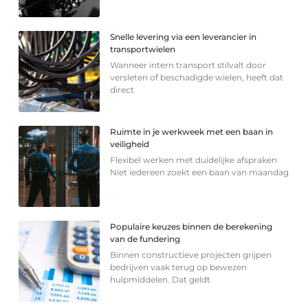
Snelle levering via een leverancier in
transportwielen
Wanneer intern transport stilvalt door
versleten of beschadigde wielen, heeft dat
direct
Ruimte in je werkweek met een baan in
veiligheid
Flexibel werken met duidelijke afspraken
Niet iedereen zoekt een baan van maandag
Populaire keuzes binnen de berekening
van de fundering
Binnen constructieve projecten grijpen
bedrijven vaak terug op bewezen
hulpmiddelen. Dat geldt