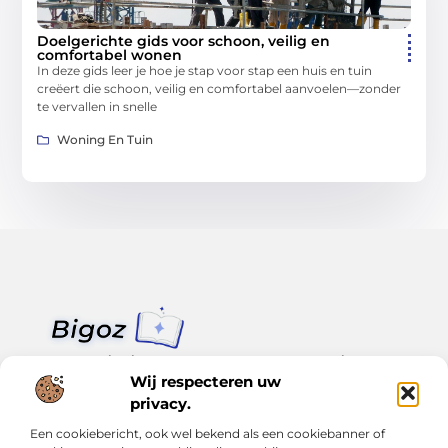
Doelgerichte gids voor schoon, veilig en
comfortabel wonen
In deze gids leer je hoe je stap voor stap een huis en tuin
creëert die schoon, veilig en comfortabel aanvoelen—zonder
te vervallen in snelle
Woning En Tuin
Van klein nieuws tot grote trends – alles op Bigoz.nl.
Lees inspirerende blogs en artikelen over het dagelijks leven,
Wij respecteren uw
actualiteit en meer.
privacy.
Een cookiebericht, ook wel bekend als een cookiebanner of
Bericht categorie