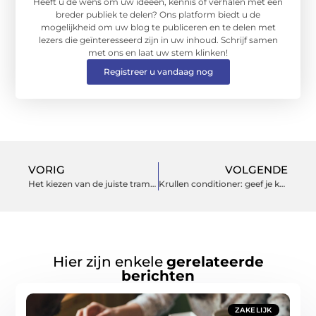
Heeft u de wens om uw ideeën, kennis of verhalen met een
breder publiek te delen? Ons platform biedt u de
mogelijkheid om uw blog te publiceren en te delen met
lezers die geïnteresseerd zijn in uw inhoud. Schrijf samen
met ons en laat uw stem klinken!
Registreer u vandaag nog
VORIG
VOLGENDE
Het kiezen van de juiste trampoline: Grootte, vorm en kenmerken om te overwegen
Krullen conditioner: geef je krullen liefde
Hier zijn enkele
gerelateerde
berichten
ZAKELIJK