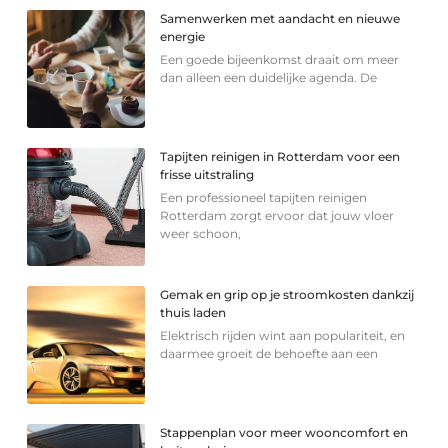
Samenwerken met aandacht en nieuwe
energie
Een goede bijeenkomst draait om meer
dan alleen een duidelijke agenda. De
Tapijten reinigen in Rotterdam voor een
frisse uitstraling
Een professioneel tapijten reinigen
Rotterdam zorgt ervoor dat jouw vloer
weer schoon,
Gemak en grip op je stroomkosten dankzij
thuis laden
Elektrisch rijden wint aan populariteit, en
daarmee groeit de behoefte aan een
Stappenplan voor meer wooncomfort en