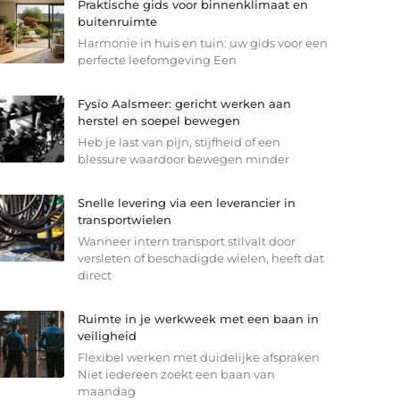
Praktische gids voor binnenklimaat en
buitenruimte
Harmonie in huis en tuin: uw gids voor een
perfecte leefomgeving Een
Fysio Aalsmeer: gericht werken aan
herstel en soepel bewegen
Heb je last van pijn, stijfheid of een
blessure waardoor bewegen minder
Snelle levering via een leverancier in
transportwielen
Wanneer intern transport stilvalt door
versleten of beschadigde wielen, heeft dat
direct
Ruimte in je werkweek met een baan in
veiligheid
Flexibel werken met duidelijke afspraken
Niet iedereen zoekt een baan van
maandag