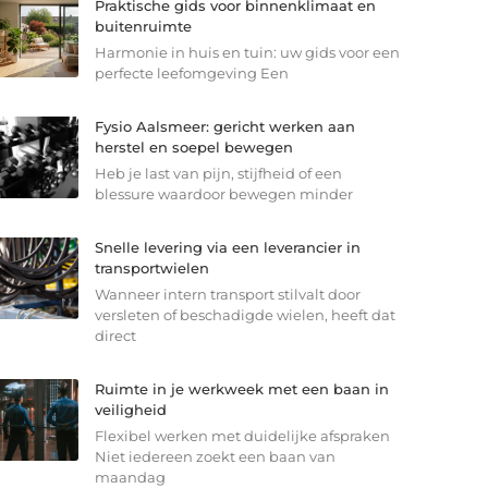
Praktische gids voor binnenklimaat en
buitenruimte
Harmonie in huis en tuin: uw gids voor een
perfecte leefomgeving Een
Fysio Aalsmeer: gericht werken aan
herstel en soepel bewegen
Heb je last van pijn, stijfheid of een
blessure waardoor bewegen minder
Snelle levering via een leverancier in
transportwielen
Wanneer intern transport stilvalt door
versleten of beschadigde wielen, heeft dat
direct
Ruimte in je werkweek met een baan in
veiligheid
Flexibel werken met duidelijke afspraken
Niet iedereen zoekt een baan van
maandag