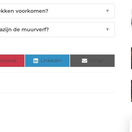
lekken voorkomen?
▼
azijn de muurverf?
▼
nterest
LinkedIn
Email