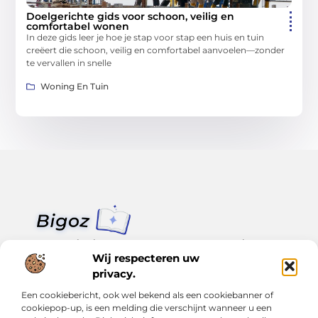
Doelgerichte gids voor schoon, veilig en
comfortabel wonen
In deze gids leer je hoe je stap voor stap een huis en tuin
creëert die schoon, veilig en comfortabel aanvoelen—zonder
te vervallen in snelle
Woning En Tuin
Van klein nieuws tot grote trends – alles op Bigoz.nl.
Lees inspirerende blogs en artikelen over het dagelijks leven,
Wij respecteren uw
actualiteit en meer.
privacy.
Een cookiebericht, ook wel bekend als een cookiebanner of
Bericht categorie
cookiepop-up, is een melding die verschijnt wanneer u een