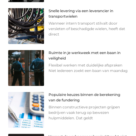
Snelle levering via een leverancier in
transportwielen
Wanneer intern transport stilvalt door
versleten of beschadigde wielen, heeft dat
direct
Ruimte in je werkweek met een baan in
veiligheid
Flexibel werken met duidelijke afspraken
Niet iedereen zoekt een baan van maandag
Populaire keuzes binnen de berekening
van de fundering
Binnen constructieve projecten grijpen
bedrijven vaak terug op bewezen
hulpmiddelen. Dat geldt