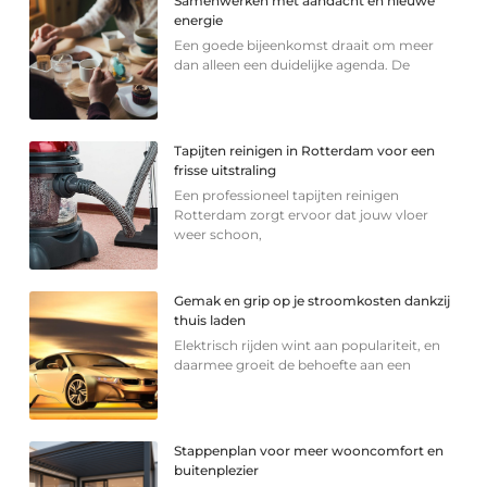
Samenwerken met aandacht en nieuwe
energie
Een goede bijeenkomst draait om meer
dan alleen een duidelijke agenda. De
Tapijten reinigen in Rotterdam voor een
frisse uitstraling
Een professioneel tapijten reinigen
Rotterdam zorgt ervoor dat jouw vloer
weer schoon,
Gemak en grip op je stroomkosten dankzij
thuis laden
Elektrisch rijden wint aan populariteit, en
daarmee groeit de behoefte aan een
Stappenplan voor meer wooncomfort en
buitenplezier