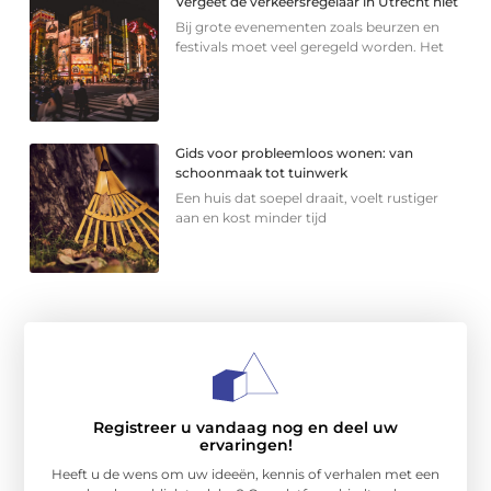
Vergeet de verkeersregelaar in Utrecht niet
Bij grote evenementen zoals beurzen en
festivals moet veel geregeld worden. Het
Gids voor probleemloos wonen: van
schoonmaak tot tuinwerk
Een huis dat soepel draait, voelt rustiger
aan en kost minder tijd
Registreer u vandaag nog en deel uw
ervaringen!
Heeft u de wens om uw ideeën, kennis of verhalen met een