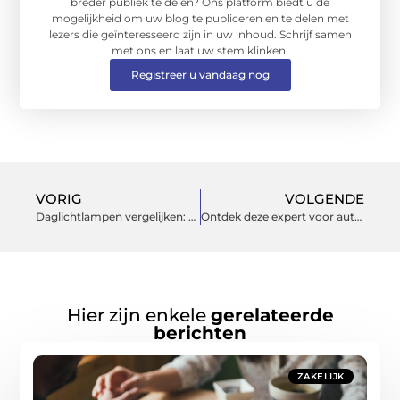
breder publiek te delen? Ons platform biedt u de
mogelijkheid om uw blog te publiceren en te delen met
lezers die geïnteresseerd zijn in uw inhoud. Schrijf samen
met ons en laat uw stem klinken!
Registreer u vandaag nog
VORIG
VOLGENDE
Daglichtlampen vergelijken: welke bulb past bij jou?
Ontdek deze expert voor auto inkoop in regio Breda
Hier zijn enkele
gerelateerde
berichten
ZAKELIJK