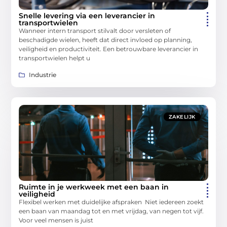
Snelle levering via een leverancier in
transportwielen
Wanneer intern transport stilvalt door versleten of
beschadigde wielen, heeft dat direct invloed op planning,
veiligheid en productiviteit. Een betrouwbare leverancier in
transportwielen helpt u
Industrie
ZAKELIJK
Ruimte in je werkweek met een baan in
veiligheid
Flexibel werken met duidelijke afspraken Niet iedereen zoekt
een baan van maandag tot en met vrijdag, van negen tot vijf.
Voor veel mensen is juist