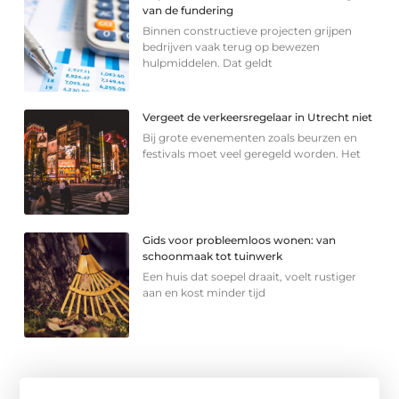
van de fundering
Binnen constructieve projecten grijpen
bedrijven vaak terug op bewezen
hulpmiddelen. Dat geldt
Vergeet de verkeersregelaar in Utrecht niet
Bij grote evenementen zoals beurzen en
festivals moet veel geregeld worden. Het
Gids voor probleemloos wonen: van
schoonmaak tot tuinwerk
Een huis dat soepel draait, voelt rustiger
aan en kost minder tijd