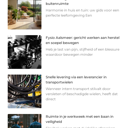
buitenruimte
Harmonie in huis en tuin: uw gids voor een
perfecte leefomgeving Een
Fysio Aalsmeer: gericht werken aan herstel
en soepel bewegen
Heb je last van pijn, stijfheid of een blessure
waardoor bewegen minder
Snelle levering via een leverancier in
transportwielen
Wanneer intern transport stilvalt door
versleten of beschadigde wielen, heeft dat
direct
Ruimte in je werkweek met een baan in
veiligheid