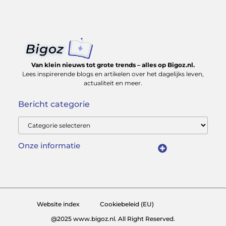
Van klein nieuws tot grote trends – alles op Bigoz.nl.
Lees inspirerende blogs en artikelen over het dagelijks leven,
actualiteit en meer.
Bericht categorie
Onze informatie
Slimmer groeien met SEO: Wat je moet weten over backlinks kopen
Van hobby tot inkomen: Hoe je écht geld kunt verdienen met je website
Website index
Cookiebeleid (EU)
@2025 www.bigoz.nl. All Right Reserved.