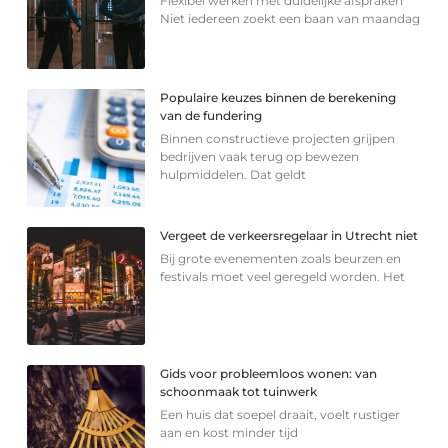
Flexibel werken met duidelijke afspraken
Niet iedereen zoekt een baan van maandag
Populaire keuzes binnen de berekening
van de fundering
Binnen constructieve projecten grijpen
bedrijven vaak terug op bewezen
hulpmiddelen. Dat geldt
Vergeet de verkeersregelaar in Utrecht niet
Bij grote evenementen zoals beurzen en
festivals moet veel geregeld worden. Het
Gids voor probleemloos wonen: van
schoonmaak tot tuinwerk
Een huis dat soepel draait, voelt rustiger
aan en kost minder tijd