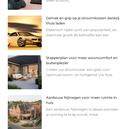
weer schoon,
Gemak en grip op je stroomkosten dankzij
thuis laden
Elektrisch rijden wint aan populariteit, en
daarmee groeit de behoefte aan een
Stappenplan voor meer wooncomfort en
buitenplezier
Creëer uw droomoase: een gids voor
optimaal woon- en tuingenot Uw huis
Aanbouw Nijmegen voor meer ruimte in
huis
Een aanbouw Nijmegen is ideaal wanneer
je woning te krap wordt, maar