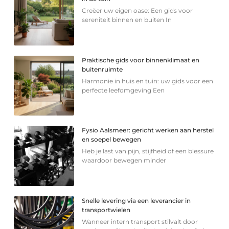
Creëer uw eigen oase: Een gids voor
sereniteit binnen en buiten In
Praktische gids voor binnenklimaat en
buitenruimte
Harmonie in huis en tuin: uw gids voor een
perfecte leefomgeving Een
Fysio Aalsmeer: gericht werken aan herstel
en soepel bewegen
Heb je last van pijn, stijfheid of een blessure
waardoor bewegen minder
Snelle levering via een leverancier in
transportwielen
Wanneer intern transport stilvalt door