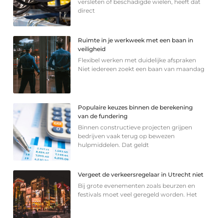
versleten of beschadigde wielen, heeft dat
direct
Ruimte in je werkweek met een baan in
veiligheid
Flexibel werken met duidelijke afspraken
Niet iedereen zoekt een baan van maandag
Populaire keuzes binnen de berekening
van de fundering
Binnen constructieve projecten grijpen
bedrijven vaak terug op bewezen
hulpmiddelen. Dat geldt
Vergeet de verkeersregelaar in Utrecht niet
Bij grote evenementen zoals beurzen en
festivals moet veel geregeld worden. Het