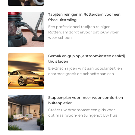
Tapijten reinigen in Rotterdam voor een
frisse uitstraling
Een professioneel tapijten reinigen
Rotterdam zorgt ervoor dat jouw vloer
weer schoon,
Gemak en grip op je stroomkosten dankzij
thuis laden
Elektrisch rijden wint aan populariteit, en
daarmee groeit de behoefte aan een
Stappenplan voor meer wooncomfort en
buitenplezier
Creëer uw droomoase: een gids voor
optimaal woon- en tuingenot Uw huis