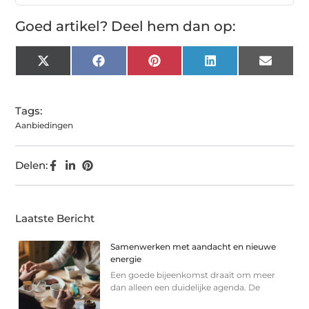
Goed artikel? Deel hem dan op:
X
Facebook
Pinterest
LinkedIn
Email
(Twitter)
Tags:
Aanbiedingen
Delen:
Laatste Bericht
Samenwerken met aandacht en nieuwe
energie
Een goede bijeenkomst draait om meer
dan alleen een duidelijke agenda. De