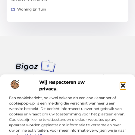
Woning En Tuin
Van klein nieuws tot grote trends – alles op Bigoz.nl.
Lees inspirerende blogs en artikelen over het dagelijks leven,
Wij respecteren uw
actualiteit en meer.
privacy.
Een cookiebericht, ook wel bekend als een cookiebanner of
Bericht categorie
cookiepop-up, is een melding die verschijnt wanneer u een
website bezoekt. Dit bericht informeert u over het gebruik van
cookies en vraagt om uw toestemming voor het plaatsen ervan.
Cookies zijn kleine tekstbestanden die door websites op uw
Onze informatie
apparaat worden geplaatst om informatie te verzamelen over
uw online activiteiten. Voor meer informatie verwijzen we je naar
Slimmer groeien met SEO: Wat je moet weten over backlinks kopen
Van hobby tot inkomen: Hoe je écht geld kunt verdienen met je website