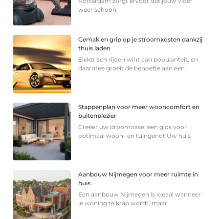
Rotterdam zorgt ervoor dat jouw vloer
weer schoon,
Gemak en grip op je stroomkosten dankzij
thuis laden
Elektrisch rijden wint aan populariteit, en
daarmee groeit de behoefte aan een
Stappenplan voor meer wooncomfort en
buitenplezier
Creëer uw droomoase: een gids voor
optimaal woon- en tuingenot Uw huis
Aanbouw Nijmegen voor meer ruimte in
huis
Een aanbouw Nijmegen is ideaal wanneer
je woning te krap wordt, maar