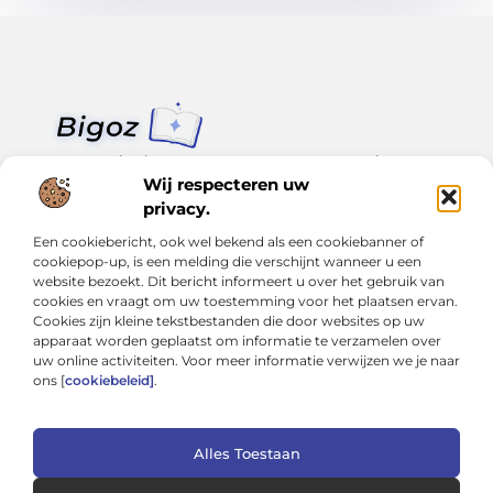
Van klein nieuws tot grote trends – alles op Bigoz.nl.
Lees inspirerende blogs en artikelen over het dagelijks leven,
Wij respecteren uw
actualiteit en meer.
privacy.
Een cookiebericht, ook wel bekend als een cookiebanner of
Bericht categorie
cookiepop-up, is een melding die verschijnt wanneer u een
website bezoekt. Dit bericht informeert u over het gebruik van
cookies en vraagt om uw toestemming voor het plaatsen ervan.
Cookies zijn kleine tekstbestanden die door websites op uw
Onze informatie
apparaat worden geplaatst om informatie te verzamelen over
uw online activiteiten. Voor meer informatie verwijzen we je naar
Slimmer groeien met SEO: Wat je moet weten over backlinks kopen
Van hobby tot inkomen: Hoe je écht geld kunt verdienen met je website
ons [
cookiebeleid]
.
Alles Toestaan
Website index
Cookiebeleid (EU)