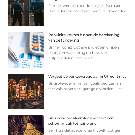
Flexibel werken met duidelijke afspraken
Niet iedereen zoekt een baan van maandag
Populaire keuzes binnen de berekening
van de fundering
Binnen constructieve projecten grijpen
bedrijven vaak terug op bewezen
hulpmiddelen. Dat geldt
Vergeet de verkeersregelaar in Utrecht niet
Bij grote evenementen zoals beurzen en
festivals moet veel geregeld worden. Het
Gids voor probleemloos wonen: van
schoonmaak tot tuinwerk
Een huis dat soepel draait, voelt rustiger