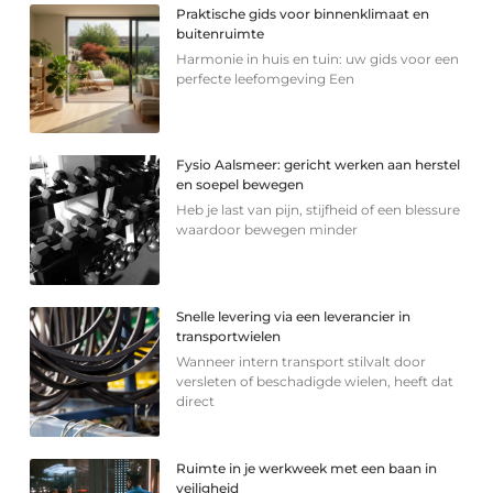
Praktische gids voor binnenklimaat en
buitenruimte
Harmonie in huis en tuin: uw gids voor een
perfecte leefomgeving Een
Fysio Aalsmeer: gericht werken aan herstel
en soepel bewegen
Heb je last van pijn, stijfheid of een blessure
waardoor bewegen minder
Snelle levering via een leverancier in
transportwielen
Wanneer intern transport stilvalt door
versleten of beschadigde wielen, heeft dat
direct
Ruimte in je werkweek met een baan in
veiligheid