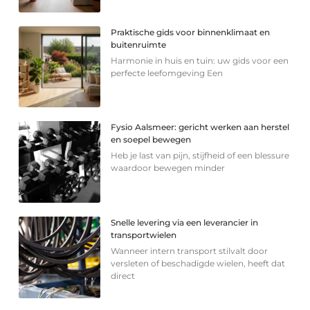
Praktische gids voor binnenklimaat en
buitenruimte
Harmonie in huis en tuin: uw gids voor een
perfecte leefomgeving Een
Fysio Aalsmeer: gericht werken aan herstel
en soepel bewegen
Heb je last van pijn, stijfheid of een blessure
waardoor bewegen minder
Snelle levering via een leverancier in
transportwielen
Wanneer intern transport stilvalt door
versleten of beschadigde wielen, heeft dat
direct