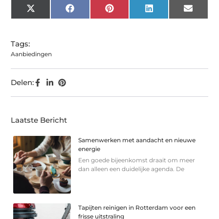
X
Facebook
Pinterest
LinkedIn
Email
(Twitter)
Tags:
Aanbiedingen
Delen:
Laatste Bericht
Samenwerken met aandacht en nieuwe
energie
Een goede bijeenkomst draait om meer
dan alleen een duidelijke agenda. De
Tapijten reinigen in Rotterdam voor een
frisse uitstraling