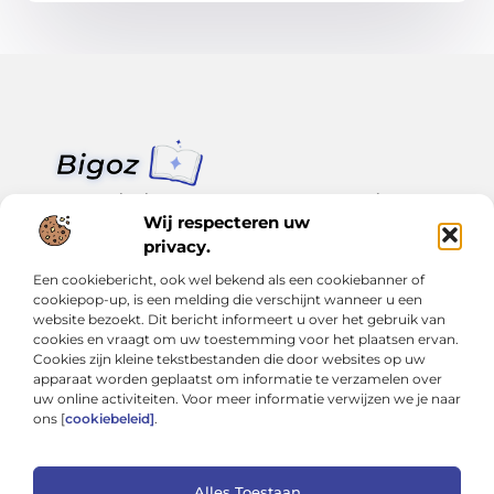
Van klein nieuws tot grote trends – alles op Bigoz.nl.
Lees inspirerende blogs en artikelen over het dagelijks leven,
Wij respecteren uw
actualiteit en meer.
privacy.
Een cookiebericht, ook wel bekend als een cookiebanner of
Bericht categorie
cookiepop-up, is een melding die verschijnt wanneer u een
website bezoekt. Dit bericht informeert u over het gebruik van
cookies en vraagt om uw toestemming voor het plaatsen ervan.
Cookies zijn kleine tekstbestanden die door websites op uw
Onze informatie
apparaat worden geplaatst om informatie te verzamelen over
uw online activiteiten. Voor meer informatie verwijzen we je naar
Slimmer groeien met SEO: Wat je moet weten over backlinks kopen
Van hobby tot inkomen: Hoe je écht geld kunt verdienen met je website
ons [
cookiebeleid]
.
Alles Toestaan