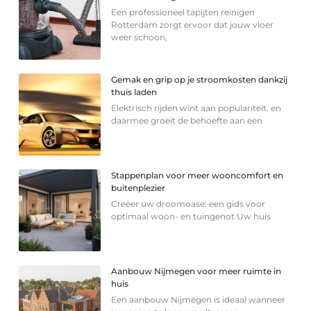
Een professioneel tapijten reinigen
Rotterdam zorgt ervoor dat jouw vloer
weer schoon,
Gemak en grip op je stroomkosten dankzij
thuis laden
Elektrisch rijden wint aan populariteit, en
daarmee groeit de behoefte aan een
Stappenplan voor meer wooncomfort en
buitenplezier
Creëer uw droomoase: een gids voor
optimaal woon- en tuingenot Uw huis
Aanbouw Nijmegen voor meer ruimte in
huis
Een aanbouw Nijmegen is ideaal wanneer