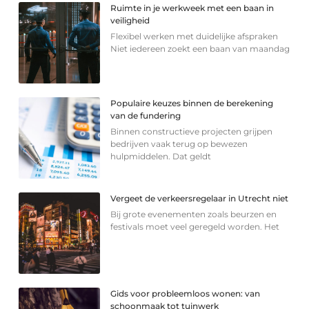
Ruimte in je werkweek met een baan in
veiligheid
Flexibel werken met duidelijke afspraken
Niet iedereen zoekt een baan van maandag
Populaire keuzes binnen de berekening
van de fundering
Binnen constructieve projecten grijpen
bedrijven vaak terug op bewezen
hulpmiddelen. Dat geldt
Vergeet de verkeersregelaar in Utrecht niet
Bij grote evenementen zoals beurzen en
festivals moet veel geregeld worden. Het
Gids voor probleemloos wonen: van
schoonmaak tot tuinwerk