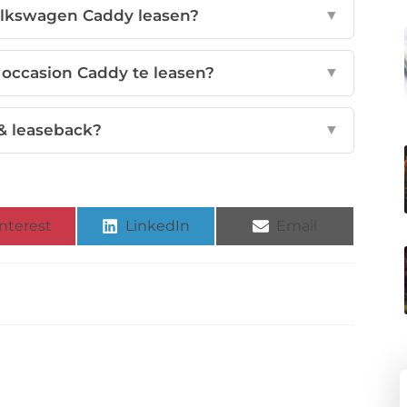
Volkswagen Caddy leasen?
▼
occasion Caddy te leasen?
▼
 & leaseback?
▼
nterest
LinkedIn
Email