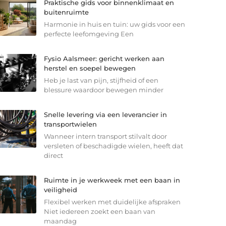
Praktische gids voor binnenklimaat en
buitenruimte
Harmonie in huis en tuin: uw gids voor een
perfecte leefomgeving Een
Fysio Aalsmeer: gericht werken aan
herstel en soepel bewegen
Heb je last van pijn, stijfheid of een
blessure waardoor bewegen minder
Snelle levering via een leverancier in
transportwielen
Wanneer intern transport stilvalt door
versleten of beschadigde wielen, heeft dat
direct
Ruimte in je werkweek met een baan in
veiligheid
Flexibel werken met duidelijke afspraken
Niet iedereen zoekt een baan van
maandag