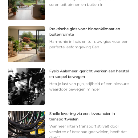
sereniteit binnen en buiten In
Praktische gids voor binnenklimaat en
buitenruimte
Harmonie in huis en tuin: uw gids voor een
perfecte leefomgeving Een
Fysio Aalsmeer: gericht werken aan herstel
en soepel bewegen
Heb je last van pijn, stijfheid of een blessure
waardoor bewegen minder
Snelle levering via een leverancier in
transportwielen
Wanneer intern transport stilvalt door
versleten of beschadigde wielen, heeft dat
direct