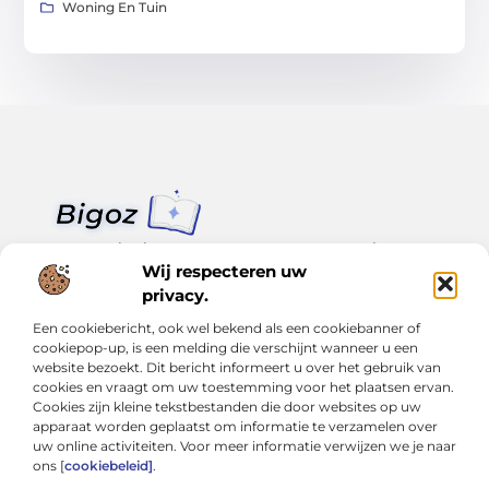
Woning En Tuin
Van klein nieuws tot grote trends – alles op Bigoz.nl.
Lees inspirerende blogs en artikelen over het dagelijks leven,
Wij respecteren uw
actualiteit en meer.
privacy.
Een cookiebericht, ook wel bekend als een cookiebanner of
Bericht categorie
cookiepop-up, is een melding die verschijnt wanneer u een
website bezoekt. Dit bericht informeert u over het gebruik van
cookies en vraagt om uw toestemming voor het plaatsen ervan.
Cookies zijn kleine tekstbestanden die door websites op uw
Onze informatie
apparaat worden geplaatst om informatie te verzamelen over
uw online activiteiten. Voor meer informatie verwijzen we je naar
Slimmer groeien met SEO: Wat je moet weten over backlinks kopen
Van hobby tot inkomen: Hoe je écht geld kunt verdienen met je website
ons [
cookiebeleid]
.