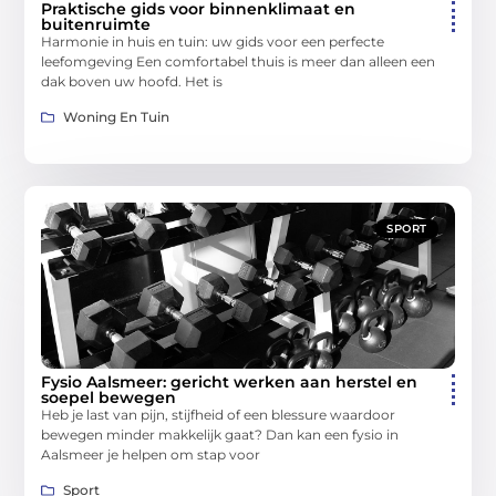
Praktische gids voor binnenklimaat en
buitenruimte
Harmonie in huis en tuin: uw gids voor een perfecte
leefomgeving Een comfortabel thuis is meer dan alleen een
dak boven uw hoofd. Het is
Woning En Tuin
SPORT
Fysio Aalsmeer: gericht werken aan herstel en
soepel bewegen
Heb je last van pijn, stijfheid of een blessure waardoor
bewegen minder makkelijk gaat? Dan kan een fysio in
Aalsmeer je helpen om stap voor
Sport