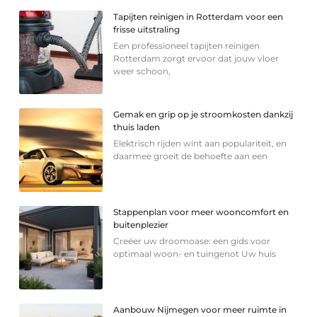
Tapijten reinigen in Rotterdam voor een
frisse uitstraling
Een professioneel tapijten reinigen
Rotterdam zorgt ervoor dat jouw vloer
weer schoon,
Gemak en grip op je stroomkosten dankzij
thuis laden
Elektrisch rijden wint aan populariteit, en
daarmee groeit de behoefte aan een
Stappenplan voor meer wooncomfort en
buitenplezier
Creëer uw droomoase: een gids voor
optimaal woon- en tuingenot Uw huis
Aanbouw Nijmegen voor meer ruimte in