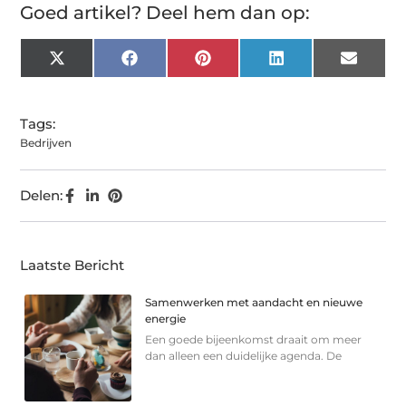
Goed artikel? Deel hem dan op:
X
Facebook
Pinterest
LinkedIn
Email
(Twitter)
Tags:
Bedrijven
Delen:
Laatste Bericht
Samenwerken met aandacht en nieuwe
energie
Een goede bijeenkomst draait om meer
dan alleen een duidelijke agenda. De