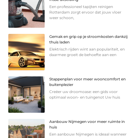
Een professioneel tapijten reinigen
Rotterdam zorgt ervoor dat jouw vloer
weer schoon,
Gemak en grip op je stroomkosten dankzij
thuis laden
Elektrisch rijden wint aan populariteit, en
daarmee groeit de behoefte aan een
Stappenplan voor meer wooncomfort en
buitenplezier
Creëer uw droomoase: een gids voor
optimaal woon- en tuingenot Uw huis
Aanbouw Nijmegen voor meer ruimte in
huis
Een aanbouw Nijmegen is ideaal wanneer