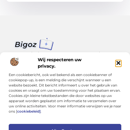
Van klein nieuws tot grote trends – alles op Bigoz.nl.
Lees inspirerende blogs en artikelen over het dagelijks leven,
Wij respecteren uw
actualiteit en meer.
privacy.
Een cookiebericht, ook wel bekend als een cookiebanner of
Bericht categorie
cookiepop-up, is een melding die verschijnt wanneer u een
website bezoekt. Dit bericht informeert u over het gebruik van
cookies en vraagt om uw toestemming voor het plaatsen ervan.
Cookies zijn kleine tekstbestanden die door websites op uw
Onze informatie
apparaat worden geplaatst om informatie te verzamelen over
uw online activiteiten. Voor meer informatie verwijzen we je naar
Slimmer groeien met SEO: Wat je moet weten over backlinks kopen
Van hobby tot inkomen: Hoe je écht geld kunt verdienen met je website
ons [
cookiebeleid]
.