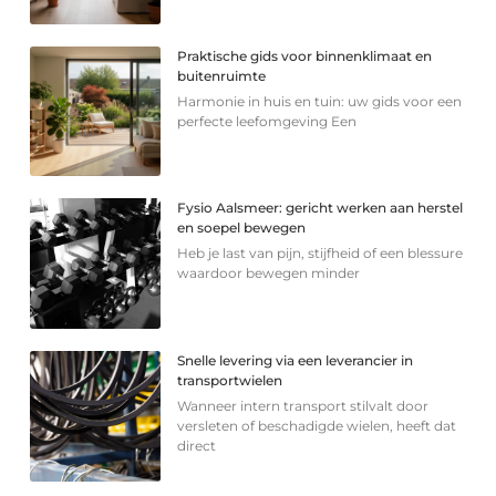
Praktische gids voor binnenklimaat en
buitenruimte
Harmonie in huis en tuin: uw gids voor een
perfecte leefomgeving Een
Fysio Aalsmeer: gericht werken aan herstel
en soepel bewegen
Heb je last van pijn, stijfheid of een blessure
waardoor bewegen minder
Snelle levering via een leverancier in
transportwielen
Wanneer intern transport stilvalt door
versleten of beschadigde wielen, heeft dat
direct