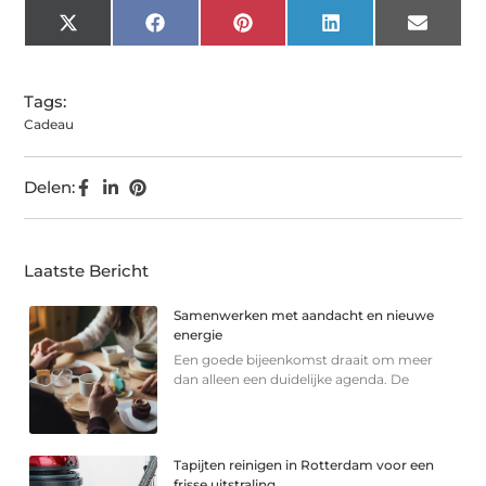
X
Facebook
Pinterest
LinkedIn
Email
(Twitter)
Tags:
Cadeau
Delen:
Laatste Bericht
Samenwerken met aandacht en nieuwe
energie
Een goede bijeenkomst draait om meer
dan alleen een duidelijke agenda. De
Tapijten reinigen in Rotterdam voor een
frisse uitstraling