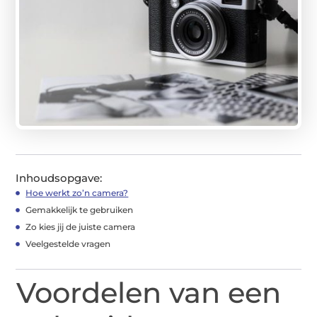
Inhoudsopgave:
Hoe werkt zo’n camera?
Gemakkelijk te gebruiken
Zo kies jij de juiste camera
Veelgestelde vragen
Voordelen van een