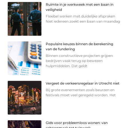
Ruimte in je werkweek met een baan in
veiligheid
Flexibel werken met duidelijke afspraken
Niet iedereen zoekt een baan van maandag
Populaire keuzes binnen de berekening
van de fundering
Binnen constructieve projecten grijpen
bedrijven vaak terug op bewezen
hulpmiddelen. Dat geldt
Vergeet de verkeersregelaar in Utrecht niet
Bij grote evenementen zoals beurzen en
festivals moet veel geregeld worden. Het
Gids voor probleemloos wonen: van
schoonmaak tot tuinwerk