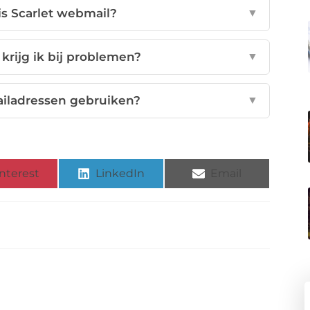
is Scarlet webmail?
▼
rijg ik bij problemen?
▼
iladressen gebruiken?
▼
nterest
LinkedIn
Email