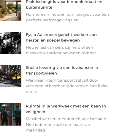
Praktische gids voor binnenklimaat en
buitenruimte
Harmonie in huis en tuin: uw gids voor een
perfecte leefomgeving Een
Fysio Aalsmeer: gericht werken aan
herstel en soepel bewegen
Heb je last van pijn, stijfheid of een
blessure waardoor bewegen minder
Snelle levering via een leverancier in
transportwielen
Wanneer intern transport stilvalt door
versleten of beschadigde wielen, heeft dat
direct
Ruimte in je werkweek met een baan in
veiligheid
Flexibel werken met duidelijke afspraken
Niet iedereen zoekt een baan van
maandag