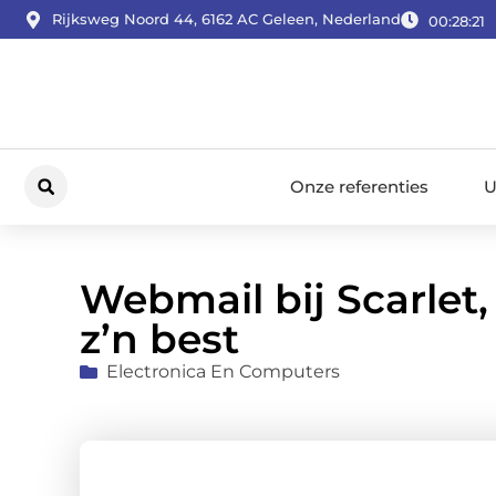
Rijksweg Noord 44, 6162 AC Geleen, Nederland
00:28:22
Onze referenties
U
Webmail bij Scarlet
z’n best
Electronica En Computers