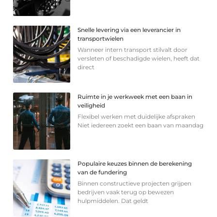
Snelle levering via een leverancier in
transportwielen
Wanneer intern transport stilvalt door
versleten of beschadigde wielen, heeft dat
direct
Ruimte in je werkweek met een baan in
veiligheid
Flexibel werken met duidelijke afspraken
Niet iedereen zoekt een baan van maandag
Populaire keuzes binnen de berekening
van de fundering
Binnen constructieve projecten grijpen
bedrijven vaak terug op bewezen
hulpmiddelen. Dat geldt