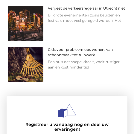
Vergeet de verkeersregelaar in Utrecht niet
Bij grote evenementen zoals beurzen en
festivals moet veel geregeld worden. Het
Gids voor probleemloos wonen: van
schoonmaak tot tuinwerk
Een huis dat soepel draait, voelt rustiger
aan en kost minder tijd
Registreer u vandaag nog en deel uw
ervaringen!