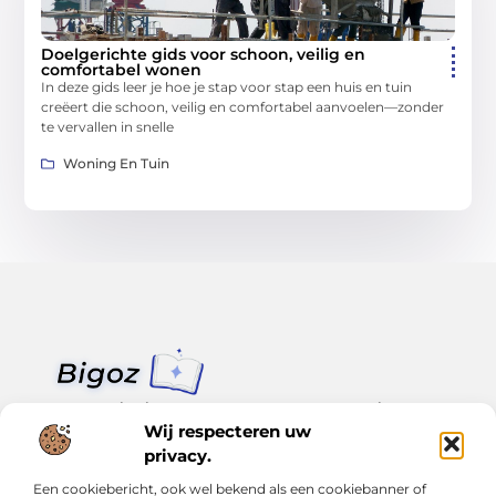
Doelgerichte gids voor schoon, veilig en
comfortabel wonen
In deze gids leer je hoe je stap voor stap een huis en tuin
creëert die schoon, veilig en comfortabel aanvoelen—zonder
te vervallen in snelle
Woning En Tuin
Van klein nieuws tot grote trends – alles op Bigoz.nl.
Lees inspirerende blogs en artikelen over het dagelijks leven,
Wij respecteren uw
actualiteit en meer.
privacy.
Een cookiebericht, ook wel bekend als een cookiebanner of
Bericht categorie