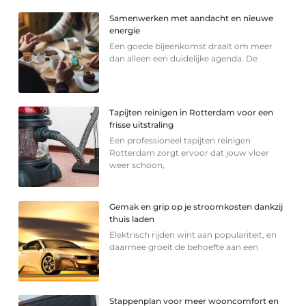
Samenwerken met aandacht en nieuwe
energie
Een goede bijeenkomst draait om meer
dan alleen een duidelijke agenda. De
Tapijten reinigen in Rotterdam voor een
frisse uitstraling
Een professioneel tapijten reinigen
Rotterdam zorgt ervoor dat jouw vloer
weer schoon,
Gemak en grip op je stroomkosten dankzij
thuis laden
Elektrisch rijden wint aan populariteit, en
daarmee groeit de behoefte aan een
Stappenplan voor meer wooncomfort en