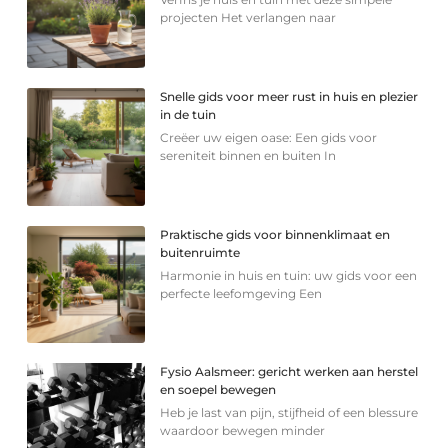
projecten Het verlangen naar
Snelle gids voor meer rust in huis en plezier
in de tuin
Creëer uw eigen oase: Een gids voor
sereniteit binnen en buiten In
Praktische gids voor binnenklimaat en
buitenruimte
Harmonie in huis en tuin: uw gids voor een
perfecte leefomgeving Een
Fysio Aalsmeer: gericht werken aan herstel
en soepel bewegen
Heb je last van pijn, stijfheid of een blessure
waardoor bewegen minder