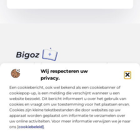
Van klein nieuws tot grote trends – alles op Bigoz.nl.
Lees inspirerende blogs en artikelen over het dagelijks leven,
Wij respecteren uw
actualiteit en meer.
privacy.
Een cookiebericht, ook wel bekend als een cookiebanner of
Bericht categorie
cookiepop-up, is een melding die verschijnt wanneer u een
website bezoekt. Dit bericht informeert u over het gebruik van
cookies en vraagt om uw toestemming voor het plaatsen ervan.
Cookies zijn kleine tekstbestanden die door websites op uw
Onze informatie
apparaat worden geplaatst om informatie te verzamelen over
uw online activiteiten. Voor meer informatie verwijzen we je naar
Slimmer groeien met SEO: Wat je moet weten over backlinks kopen
Van hobby tot inkomen: Hoe je écht geld kunt verdienen met je website
ons [
cookiebeleid]
.