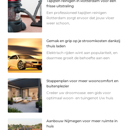
Tapijten reinigen in Rotterdam voor een
frisse uitstraling
Een professioneel tapijten reinigen
Rotterdam zorgt ervoor dat jouw vloer
weer schoon,
Gemak en grip op je stroomkosten dankzij
thuis laden
Elektrisch rijden wint aan populariteit, en
daarmee groeit de behoefte aan een
Stappenplan voor meer wooncomfort en
buitenplezier
Creëer uw droomoase: een gids voor
optimaal woon- en tuingenot Uw huis
Aanbouw Nijmegen voor meer ruimte in
huis