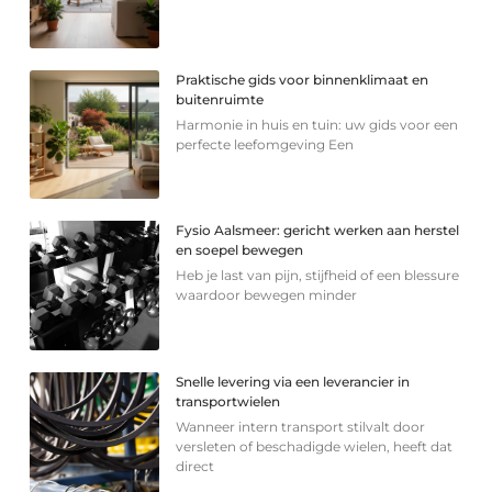
Praktische gids voor binnenklimaat en
buitenruimte
Harmonie in huis en tuin: uw gids voor een
perfecte leefomgeving Een
Fysio Aalsmeer: gericht werken aan herstel
en soepel bewegen
Heb je last van pijn, stijfheid of een blessure
waardoor bewegen minder
Snelle levering via een leverancier in
transportwielen
Wanneer intern transport stilvalt door
versleten of beschadigde wielen, heeft dat
direct