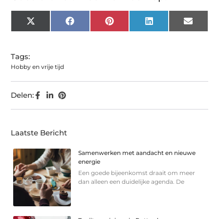
X
Facebook
Pinterest
LinkedIn
Email
(Twitter)
Tags:
Hobby en vrije tijd
Delen:
Laatste Bericht
Samenwerken met aandacht en nieuwe
energie
Een goede bijeenkomst draait om meer
dan alleen een duidelijke agenda. De