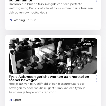
buitenruimte
Harmonie in huis en tuin: uw gids voor een perfecte
leefomgeving Een comfortabel thuis is meer dan alleen een
dak boven uw hoofd. Het is
Woning En Tuin
SPORT
Fysio Aalsmeer: gericht werken aan herstel en
soepel bewegen
Heb je last van pijn, stijfheid of een blessure waardoor
bewegen minder makkelijk gaat? Dan kan een fysio in
Aalsmeer je helpen om stap voor
Sport