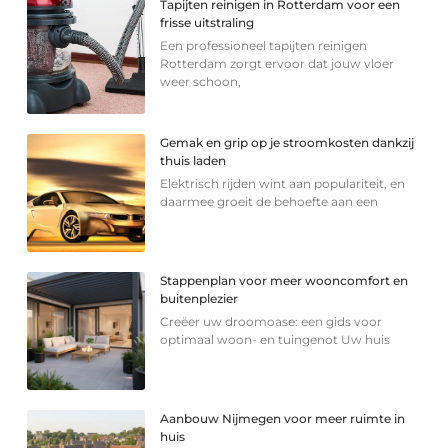
Tapijten reinigen in Rotterdam voor een
frisse uitstraling
Een professioneel tapijten reinigen
Rotterdam zorgt ervoor dat jouw vloer
weer schoon,
Gemak en grip op je stroomkosten dankzij
thuis laden
Elektrisch rijden wint aan populariteit, en
daarmee groeit de behoefte aan een
Stappenplan voor meer wooncomfort en
buitenplezier
Creëer uw droomoase: een gids voor
optimaal woon- en tuingenot Uw huis
Aanbouw Nijmegen voor meer ruimte in
huis