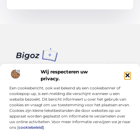
Van klein nieuws tot grote trends – alles op Bigoz.nl.
Lees inspirerende blogs en artikelen over het dagelijks leven,
Wij respecteren uw
actualiteit en meer.
privacy.
Een cookiebericht, ook wel bekend als een cookiebanner of
Bericht categorie
cookiepop-up, is een melding die verschijnt wanneer u een
website bezoekt. Dit bericht informeert u over het gebruik van
cookies en vraagt om uw toestemming voor het plaatsen ervan.
Cookies zijn kleine tekstbestanden die door websites op uw
Onze informatie
apparaat worden geplaatst om informatie te verzamelen over
uw online activiteiten. Voor meer informatie verwijzen we je naar
Slimmer groeien met SEO: Wat je moet weten over backlinks kopen
Van hobby tot inkomen: Hoe je écht geld kunt verdienen met je website
ons [
cookiebeleid]
.