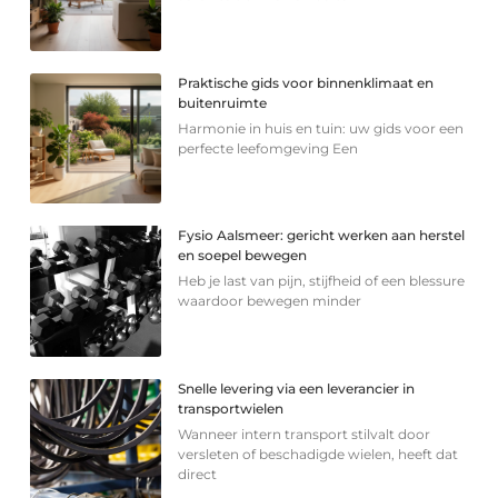
Praktische gids voor binnenklimaat en
buitenruimte
Harmonie in huis en tuin: uw gids voor een
perfecte leefomgeving Een
Fysio Aalsmeer: gericht werken aan herstel
en soepel bewegen
Heb je last van pijn, stijfheid of een blessure
waardoor bewegen minder
Snelle levering via een leverancier in
transportwielen
Wanneer intern transport stilvalt door
versleten of beschadigde wielen, heeft dat
direct