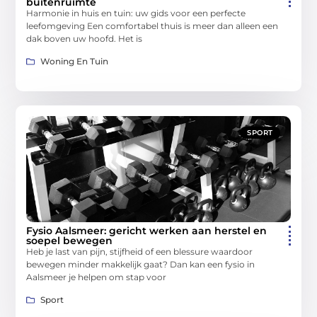
buitenruimte
Harmonie in huis en tuin: uw gids voor een perfecte
leefomgeving Een comfortabel thuis is meer dan alleen een
dak boven uw hoofd. Het is
Woning En Tuin
SPORT
Fysio Aalsmeer: gericht werken aan herstel en
soepel bewegen
Heb je last van pijn, stijfheid of een blessure waardoor
bewegen minder makkelijk gaat? Dan kan een fysio in
Aalsmeer je helpen om stap voor
Sport