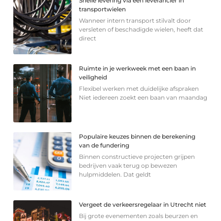
Snelle levering via een leverancier in
transportwielen
Wanneer intern transport stilvalt door
versleten of beschadigde wielen, heeft dat
direct
Ruimte in je werkweek met een baan in
veiligheid
Flexibel werken met duidelijke afspraken
Niet iedereen zoekt een baan van maandag
Populaire keuzes binnen de berekening
van de fundering
Binnen constructieve projecten grijpen
bedrijven vaak terug op bewezen
hulpmiddelen. Dat geldt
Vergeet de verkeersregelaar in Utrecht niet
Bij grote evenementen zoals beurzen en