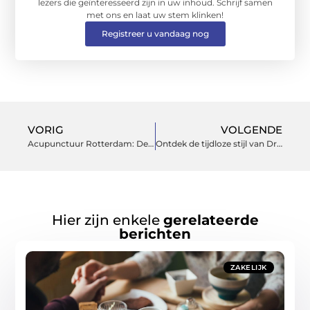
lezers die geïnteresseerd zijn in uw inhoud. Schrijf samen
met ons en laat uw stem klinken!
Registreer u vandaag nog
VORIG
VOLGENDE
Acupunctuur Rotterdam: De Waarheid Over Pijn Tijdens de Acupunctuur Behandeling
Ontdek de tijdloze stijl van Dr. Martens schoenen
Hier zijn enkele
gerelateerde
berichten
ZAKELIJK