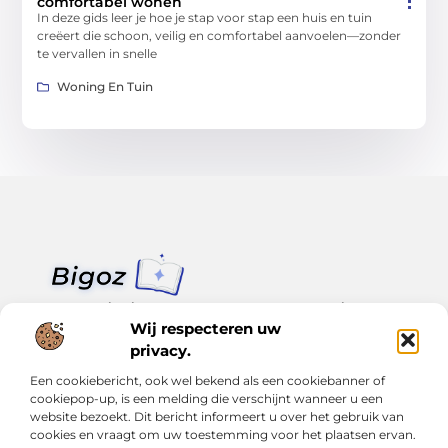
comfortabel wonen
In deze gids leer je hoe je stap voor stap een huis en tuin
creëert die schoon, veilig en comfortabel aanvoelen—zonder
te vervallen in snelle
Woning En Tuin
Van klein nieuws tot grote trends – alles op Bigoz.nl.
Lees inspirerende blogs en artikelen over het dagelijks leven,
Wij respecteren uw
actualiteit en meer.
privacy.
Een cookiebericht, ook wel bekend als een cookiebanner of
Bericht categorie
cookiepop-up, is een melding die verschijnt wanneer u een
website bezoekt. Dit bericht informeert u over het gebruik van
cookies en vraagt om uw toestemming voor het plaatsen ervan.