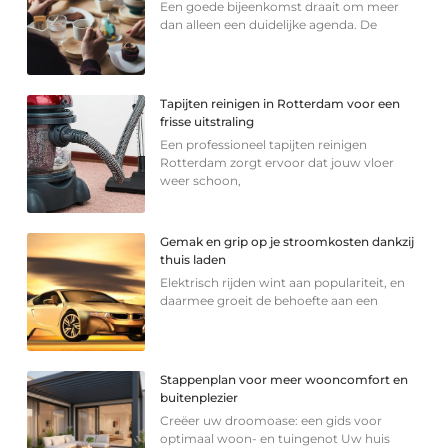
Een goede bijeenkomst draait om meer
dan alleen een duidelijke agenda. De
Tapijten reinigen in Rotterdam voor een
frisse uitstraling
Een professioneel tapijten reinigen
Rotterdam zorgt ervoor dat jouw vloer
weer schoon,
Gemak en grip op je stroomkosten dankzij
thuis laden
Elektrisch rijden wint aan populariteit, en
daarmee groeit de behoefte aan een
Stappenplan voor meer wooncomfort en
buitenplezier
Creëer uw droomoase: een gids voor
optimaal woon- en tuingenot Uw huis