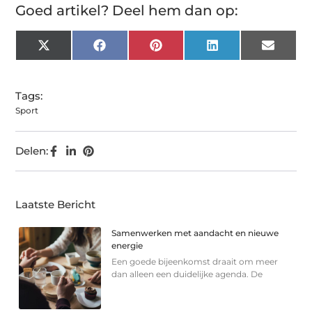
Goed artikel? Deel hem dan op:
X
Facebook
Pinterest
LinkedIn
Email
(Twitter)
Tags:
Sport
Delen:
Laatste Bericht
Samenwerken met aandacht en nieuwe
energie
Een goede bijeenkomst draait om meer
dan alleen een duidelijke agenda. De