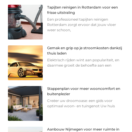
Tapijten reinigen in Rotterdam voor een
frisse uitstraling
Een professioneel tapijten reinigen
Rotterdam zorgt ervoor dat jouw vloer
weer schoon,
Gemak en grip op je stroomkosten dankzij
thuis laden
Elektrisch rijden wint aan populariteit, en
daarmee groeit de behoefte aan een
Stappenplan voor meer wooncomfort en
buitenplezier
Creëer uw droomoase: een gids voor
optimaal woon- en tuingenot Uw huis
Aanbouw Nijmegen voor meer ruimte in