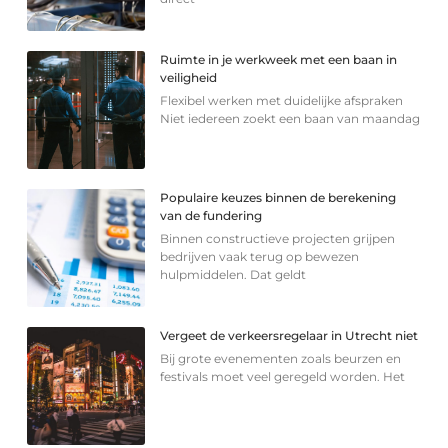
Ruimte in je werkweek met een baan in
veiligheid
Flexibel werken met duidelijke afspraken
Niet iedereen zoekt een baan van maandag
Populaire keuzes binnen de berekening
van de fundering
Binnen constructieve projecten grijpen
bedrijven vaak terug op bewezen
hulpmiddelen. Dat geldt
Vergeet de verkeersregelaar in Utrecht niet
Bij grote evenementen zoals beurzen en
festivals moet veel geregeld worden. Het