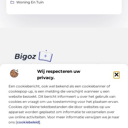
Woning En Tuin
Van klein nieuws tot grote trends – alles op Bigoz.nl.
Lees inspirerende blogs en artikelen over het dagelijks leven,
Wij respecteren uw
actualiteit en meer.
privacy.
Een cookiebericht, ook wel bekend als een cookiebanner of
Bericht categorie
cookiepop-up, is een melding die verschijnt wanneer u een
website bezoekt. Dit bericht informeert u over het gebruik van
cookies en vraagt om uw toestemming voor het plaatsen ervan.
Cookies zijn kleine tekstbestanden die door websites op uw
Onze informatie
apparaat worden geplaatst om informatie te verzamelen over
uw online activiteiten. Voor meer informatie verwijzen we je naar
Slimmer groeien met SEO: Wat je moet weten over backlinks kopen
Van hobby tot inkomen: Hoe je écht geld kunt verdienen met je website
ons [
cookiebeleid]
.