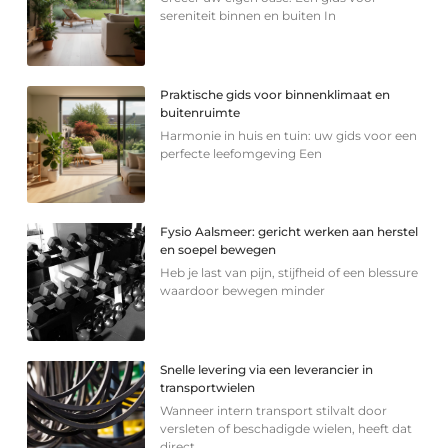
sereniteit binnen en buiten In
Praktische gids voor binnenklimaat en
buitenruimte
Harmonie in huis en tuin: uw gids voor een
perfecte leefomgeving Een
Fysio Aalsmeer: gericht werken aan herstel
en soepel bewegen
Heb je last van pijn, stijfheid of een blessure
waardoor bewegen minder
Snelle levering via een leverancier in
transportwielen
Wanneer intern transport stilvalt door
versleten of beschadigde wielen, heeft dat
direct