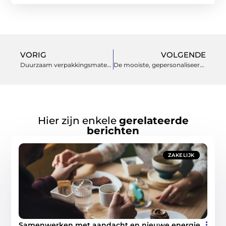
VORIG
VOLGENDE
Duurzaam verpakkingsmateriaal koopt u bij een specialist
De mooiste, gepersonaliseerde bedrijfskleding bestel je online
Hier zijn enkele
gerelateerde
berichten
ZAKELIJK
Samenwerken met aandacht en nieuwe energie