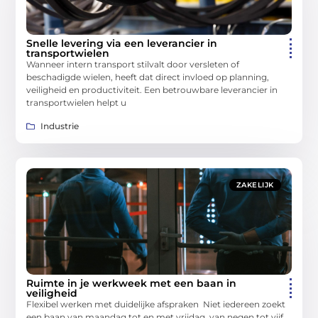
Snelle levering via een leverancier in
transportwielen
Wanneer intern transport stilvalt door versleten of
beschadigde wielen, heeft dat direct invloed op planning,
veiligheid en productiviteit. Een betrouwbare leverancier in
transportwielen helpt u
Industrie
ZAKELIJK
Ruimte in je werkweek met een baan in
veiligheid
Flexibel werken met duidelijke afspraken Niet iedereen zoekt
een baan van maandag tot en met vrijdag, van negen tot vijf.