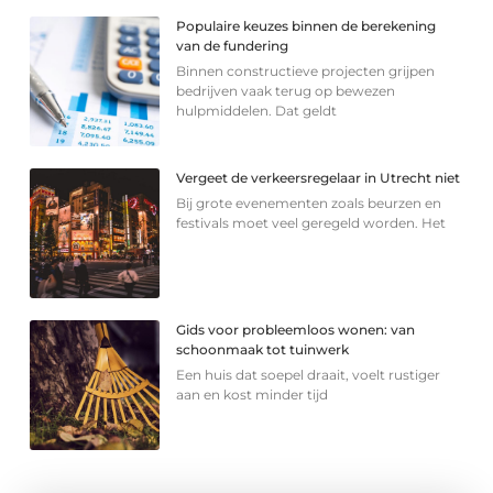
Populaire keuzes binnen de berekening
van de fundering
Binnen constructieve projecten grijpen
bedrijven vaak terug op bewezen
hulpmiddelen. Dat geldt
Vergeet de verkeersregelaar in Utrecht niet
Bij grote evenementen zoals beurzen en
festivals moet veel geregeld worden. Het
Gids voor probleemloos wonen: van
schoonmaak tot tuinwerk
Een huis dat soepel draait, voelt rustiger
aan en kost minder tijd