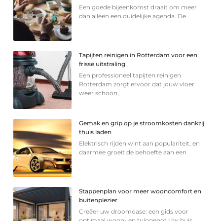
Een goede bijeenkomst draait om meer
dan alleen een duidelijke agenda. De
Tapijten reinigen in Rotterdam voor een
frisse uitstraling
Een professioneel tapijten reinigen
Rotterdam zorgt ervoor dat jouw vloer
weer schoon,
Gemak en grip op je stroomkosten dankzij
thuis laden
Elektrisch rijden wint aan populariteit, en
daarmee groeit de behoefte aan een
Stappenplan voor meer wooncomfort en
buitenplezier
Creëer uw droomoase: een gids voor
optimaal woon- en tuingenot Uw huis