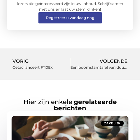
lezers die geïnteresseerd zijn in uw inhoud. Schrijf samen
met ons en laat uw stem klinken!
Registreer u vandaag nog
VORIG
VOLGENDE
Getac lanceert F110Ex
Een boomstamtafel van duurzaam verkregen hout
Hier zijn enkele
gerelateerde
berichten
ZAKELIJK