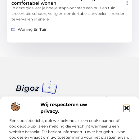
comfortabel wonen
In deze gids leer je hoe je stap voor stap een huis en tuin
creëert die schoon, veilig en comfortabel aanvoelen—zonder
te vervallen in snelle
Woning En Tuin
Van klein nieuws tot grote trends – alles op Bigoz.nl.
Lees inspirerende blogs en artikelen over het dagelijks leven,
Wij respecteren uw
actualiteit en meer.
privacy.
Een cookiebericht, ook wel bekend als een cookiebanner of
Bericht categorie
cookiepop-up, is een melding die verschijnt wanneer u een
website bezoekt. Dit bericht informeert u over het gebruik van
cookies en vraagt om uw toestemming voor het plaatsen ervan.