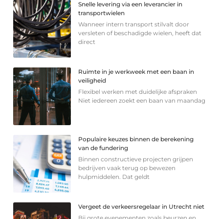
Snelle levering via een leverancier in
transportwielen
Wanneer intern transport stilvalt door
versleten of beschadigde wielen, heeft dat
direct
Ruimte in je werkweek met een baan in
veiligheid
Flexibel werken met duidelijke afspraken
Niet iedereen zoekt een baan van maandag
Populaire keuzes binnen de berekening
van de fundering
Binnen constructieve projecten grijpen
bedrijven vaak terug op bewezen
hulpmiddelen. Dat geldt
Vergeet de verkeersregelaar in Utrecht niet
Bij grote evenementen zoals beurzen en