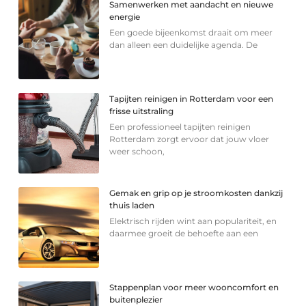
Samenwerken met aandacht en nieuwe
energie
Een goede bijeenkomst draait om meer
dan alleen een duidelijke agenda. De
Tapijten reinigen in Rotterdam voor een
frisse uitstraling
Een professioneel tapijten reinigen
Rotterdam zorgt ervoor dat jouw vloer
weer schoon,
Gemak en grip op je stroomkosten dankzij
thuis laden
Elektrisch rijden wint aan populariteit, en
daarmee groeit de behoefte aan een
Stappenplan voor meer wooncomfort en
buitenplezier