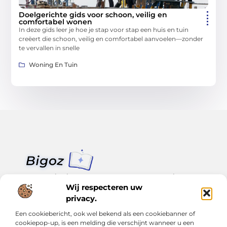
Doelgerichte gids voor schoon, veilig en
comfortabel wonen
In deze gids leer je hoe je stap voor stap een huis en tuin
creëert die schoon, veilig en comfortabel aanvoelen—zonder
te vervallen in snelle
Woning En Tuin
Van klein nieuws tot grote trends – alles op Bigoz.nl.
Lees inspirerende blogs en artikelen over het dagelijks leven,
Wij respecteren uw
actualiteit en meer.
privacy.
Een cookiebericht, ook wel bekend als een cookiebanner of
Bericht categorie
cookiepop-up, is een melding die verschijnt wanneer u een