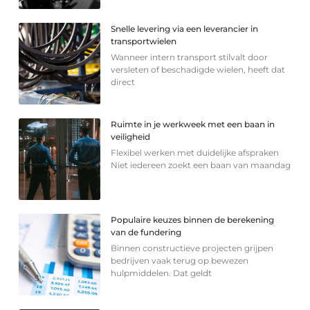
Snelle levering via een leverancier in
transportwielen
Wanneer intern transport stilvalt door
versleten of beschadigde wielen, heeft dat
direct
Ruimte in je werkweek met een baan in
veiligheid
Flexibel werken met duidelijke afspraken
Niet iedereen zoekt een baan van maandag
Populaire keuzes binnen de berekening
van de fundering
Binnen constructieve projecten grijpen
bedrijven vaak terug op bewezen
hulpmiddelen. Dat geldt