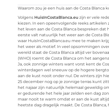
Waarom zou je een huis aan de Costa Blanca 
Volgens
HuisInCostaBlanca.eu
zijn er vele re
kiezen. In een opeenvolgende reeks artikelen 
het leven aan de Costa Blanca bespreken dat h
eerste valt natuurlijk het weer aan de Costa B
waar HuisInCostaBlanca.eu mee te maken krijgt
het weer als motief. In veel opsommingen o
wereld staat de Costa Blanca altijd ver bovena
(WHO) roemt de Costa Blanca om het aangena
Ja, ook zonnige winters want vorst kent de Cost
winterdagen wel sneeuw op de hogere bergto
aan de kust nooit onder nul. De winters zijn hi
25 december nog op je zonnige terras kunt zitt
het najaar zijn natuurlijk helemaal geweldig o
er gedurende het hele jaar zelden een dag zond
maar nooit te warm omdat er aan de kust altijd
heetste dag dragelijk maakt. De Costa Blanca,