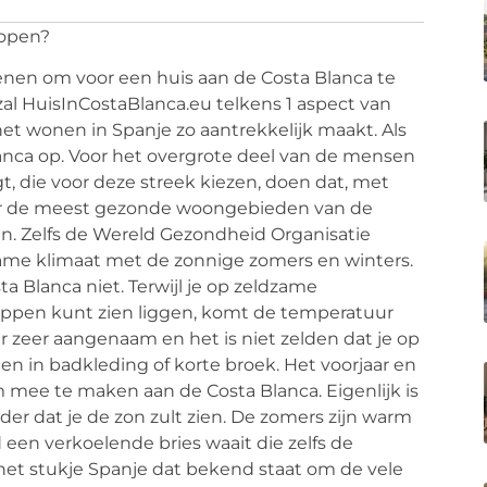
kopen?
denen om voor een huis aan de Costa Blanca te
zal HuisInCostaBlanca.eu telkens 1 aspect van
et wonen in Spanje zo aantrekkelijk maakt. Als
lanca op. Voor het overgrote deel van de mensen
, die voor deze streek kiezen, doen dat, met
ver de meest gezonde woongebieden van de
an. Zelfs de Wereld Gezondheid Organisatie
me klimaat met de zonnige zomers en winters.
a Blanca niet. Terwijl je op zeldzame
ppen kunt zien liggen, komt de temperatuur
er zeer aangenaam en het is niet zelden dat je op
en in badkleding of korte broek. Het voorjaar en
m mee te maken aan de Costa Blanca. Eigenlijk is
er dat je de zon zult zien. De zomers zijn warm
 een verkoelende bries waait die zelfs de
 het stukje Spanje dat bekend staat om de vele