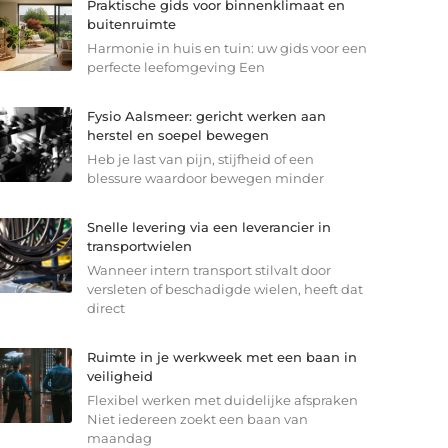
Praktische gids voor binnenklimaat en
buitenruimte
Harmonie in huis en tuin: uw gids voor een
perfecte leefomgeving Een
Fysio Aalsmeer: gericht werken aan
herstel en soepel bewegen
Heb je last van pijn, stijfheid of een
blessure waardoor bewegen minder
Snelle levering via een leverancier in
transportwielen
Wanneer intern transport stilvalt door
versleten of beschadigde wielen, heeft dat
direct
Ruimte in je werkweek met een baan in
veiligheid
Flexibel werken met duidelijke afspraken
Niet iedereen zoekt een baan van
maandag