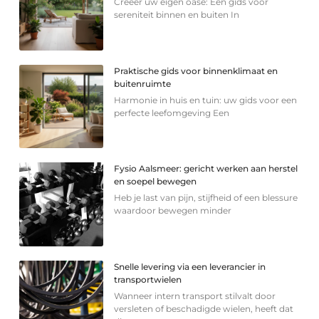
Creëer uw eigen oase: Een gids voor
sereniteit binnen en buiten In
Praktische gids voor binnenklimaat en
buitenruimte
Harmonie in huis en tuin: uw gids voor een
perfecte leefomgeving Een
Fysio Aalsmeer: gericht werken aan herstel
en soepel bewegen
Heb je last van pijn, stijfheid of een blessure
waardoor bewegen minder
Snelle levering via een leverancier in
transportwielen
Wanneer intern transport stilvalt door
versleten of beschadigde wielen, heeft dat