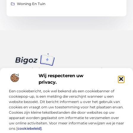
Woning En Tuin
Van klein nieuws tot grote trends – alles op Bigoz.nl.
Lees inspirerende blogs en artikelen over het dagelijks leven,
Wij respecteren uw
actualiteit en meer.
privacy.
Een cookiebericht, ook wel bekend als een cookiebanner of
Bericht categorie
cookiepop-up, is een melding die verschijnt wanneer u een
website bezoekt. Dit bericht informeert u over het gebruik van
cookies en vraagt om uw toestemming voor het plaatsen ervan.
Cookies zijn kleine tekstbestanden die door websites op uw
Onze informatie
apparaat worden geplaatst om informatie te verzamelen over
uw online activiteiten. Voor meer informatie verwijzen we je naar
Slimmer groeien met SEO: Wat je moet weten over backlinks kopen
Van hobby tot inkomen: Hoe je écht geld kunt verdienen met je website
ons [
cookiebeleid]
.