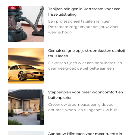
Tapijten reinigen in Rotterdam voor een
frisse uitstraling
Een professioneel tapijten reinigen
Rotterdam zorgt ervoor dat jouw vloer
weer schoon,
Gemak en grip op je stroomkosten dankzij
thuis laden
Elektrisch rijden wint aan populariteit, en
daarmee groeit de behoefte aan een
Stappenplan voor meer wooncomfort en
buitenplezier
Creëer uw droomoase: een gids voor
optimaal woon- en tuingenot Uw huis
Aanbouw Nijmegen voor meer ruimte in