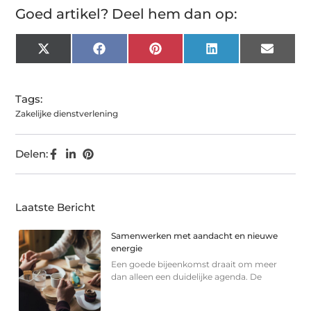
Goed artikel? Deel hem dan op:
X
Facebook
Pinterest
LinkedIn
Email
(Twitter)
Tags:
Zakelijke dienstverlening
Delen:
Laatste Bericht
Samenwerken met aandacht en nieuwe
energie
Een goede bijeenkomst draait om meer
dan alleen een duidelijke agenda. De