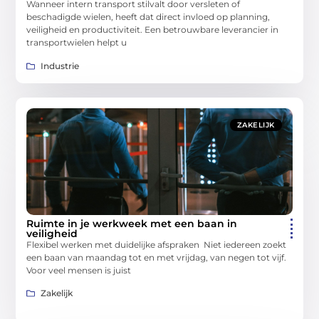
Wanneer intern transport stilvalt door versleten of
beschadigde wielen, heeft dat direct invloed op planning,
veiligheid en productiviteit. Een betrouwbare leverancier in
transportwielen helpt u
Industrie
ZAKELIJK
Ruimte in je werkweek met een baan in
veiligheid
Flexibel werken met duidelijke afspraken Niet iedereen zoekt
een baan van maandag tot en met vrijdag, van negen tot vijf.
Voor veel mensen is juist
Zakelijk