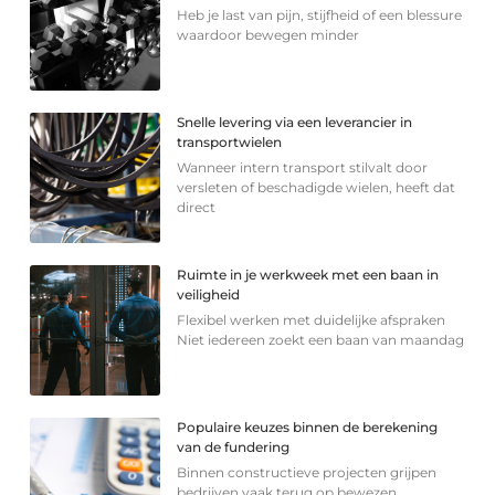
Heb je last van pijn, stijfheid of een blessure
waardoor bewegen minder
Snelle levering via een leverancier in
transportwielen
Wanneer intern transport stilvalt door
versleten of beschadigde wielen, heeft dat
direct
Ruimte in je werkweek met een baan in
veiligheid
Flexibel werken met duidelijke afspraken
Niet iedereen zoekt een baan van maandag
Populaire keuzes binnen de berekening
van de fundering
Binnen constructieve projecten grijpen
bedrijven vaak terug op bewezen