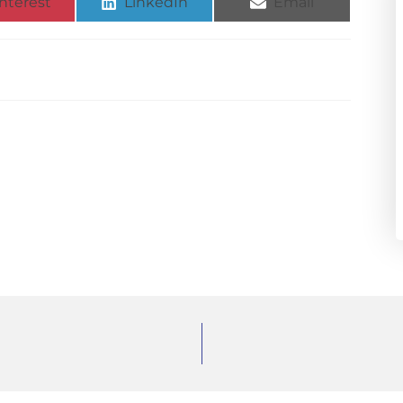
nterest
LinkedIn
Email