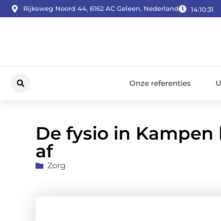
Rijksweg Noord 44, 6162 AC Geleen, Nederland
14:10:32
Onze referenties
U
De fysio in Kampen h
af
Zorg