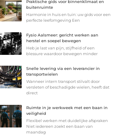
Praktische gids voor binnenklimaat en
buitenruimte
Harmonie in huis en tuin: uw gids voor een
perfecte leefomgeving Een
Fysio Aalsmeer: gericht werken aan
herstel en soepel bewegen
Heb je last van pijn, stijfheid of een
blessure waardoor bewegen minder
Snelle levering via een leverancier in
transportwielen
Wanneer intern transport stilvalt door
versleten of beschadigde wielen, heeft dat
direct
Ruimte in je werkweek met een baan in
veiligheid
Flexibel werken met duidelijke afspraken
Niet iedereen zoekt een baan van
maandag