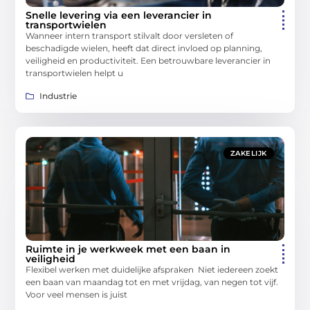
Snelle levering via een leverancier in
transportwielen
Wanneer intern transport stilvalt door versleten of
beschadigde wielen, heeft dat direct invloed op planning,
veiligheid en productiviteit. Een betrouwbare leverancier in
transportwielen helpt u
Industrie
ZAKELIJK
Ruimte in je werkweek met een baan in
veiligheid
Flexibel werken met duidelijke afspraken Niet iedereen zoekt
een baan van maandag tot en met vrijdag, van negen tot vijf.
Voor veel mensen is juist