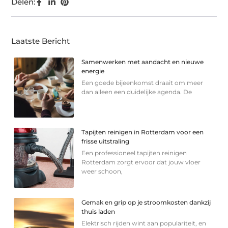
Delen:
Laatste Bericht
Samenwerken met aandacht en nieuwe
energie
Een goede bijeenkomst draait om meer
dan alleen een duidelijke agenda. De
Tapijten reinigen in Rotterdam voor een
frisse uitstraling
Een professioneel tapijten reinigen
Rotterdam zorgt ervoor dat jouw vloer
weer schoon,
Gemak en grip op je stroomkosten dankzij
thuis laden
Elektrisch rijden wint aan populariteit, en