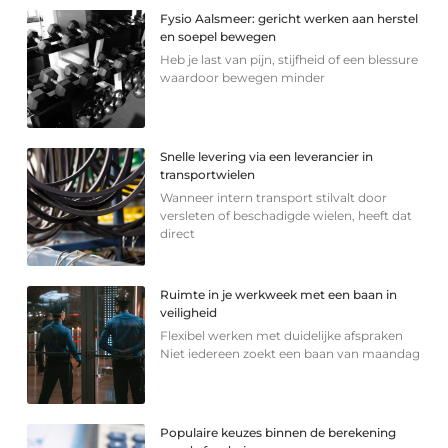
Fysio Aalsmeer: gericht werken aan herstel
en soepel bewegen
Heb je last van pijn, stijfheid of een blessure
waardoor bewegen minder
Snelle levering via een leverancier in
transportwielen
Wanneer intern transport stilvalt door
versleten of beschadigde wielen, heeft dat
direct
Ruimte in je werkweek met een baan in
veiligheid
Flexibel werken met duidelijke afspraken
Niet iedereen zoekt een baan van maandag
Populaire keuzes binnen de berekening