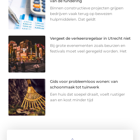
van de fundering
Binnen constructieve projecten grijpen
bedrijven vaak terug op bewezen
hulpmiddelen. Dat geldt
Vergeet de verkeersregelaar in Utrecht niet
Bij grote evenementen zoals beurzen en
festivals moet veel geregeld worden. Het
Gids voor probleemloos wonen: van
schoonmaak tot tuinwerk
Een huis dat soepel draait, voelt rustiger
aan en kost minder tijd