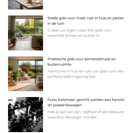
Snelle gids voor meer rust in huis en plezier
in de tuin
Creëer uw eigen oase: Een gids voor
sereniteit binnen en buiten In
Praktische gids voor binnenklimaat en
buitenruimte
Harmonie in huis en tuin: uw gids voor een
perfecte leefomgeving Een
Fysio Aalsmeer: gericht werken aan herstel
en soepel bewegen
Heb je last van pijn, stijfheid of een blessure
waardoor bewegen minder