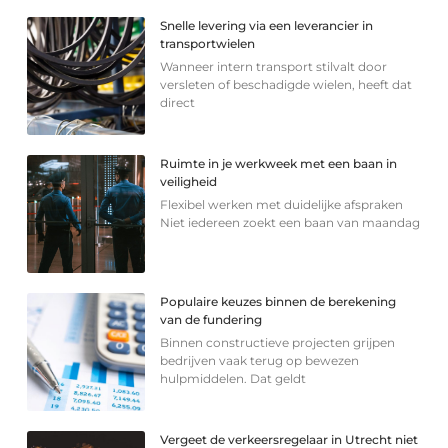
Snelle levering via een leverancier in
transportwielen
Wanneer intern transport stilvalt door
versleten of beschadigde wielen, heeft dat
direct
Ruimte in je werkweek met een baan in
veiligheid
Flexibel werken met duidelijke afspraken
Niet iedereen zoekt een baan van maandag
Populaire keuzes binnen de berekening
van de fundering
Binnen constructieve projecten grijpen
bedrijven vaak terug op bewezen
hulpmiddelen. Dat geldt
Vergeet de verkeersregelaar in Utrecht niet