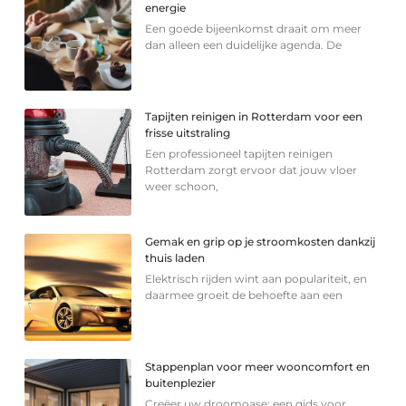
energie
Een goede bijeenkomst draait om meer
dan alleen een duidelijke agenda. De
Tapijten reinigen in Rotterdam voor een
frisse uitstraling
Een professioneel tapijten reinigen
Rotterdam zorgt ervoor dat jouw vloer
weer schoon,
Gemak en grip op je stroomkosten dankzij
thuis laden
Elektrisch rijden wint aan populariteit, en
daarmee groeit de behoefte aan een
Stappenplan voor meer wooncomfort en
buitenplezier
Creëer uw droomoase: een gids voor