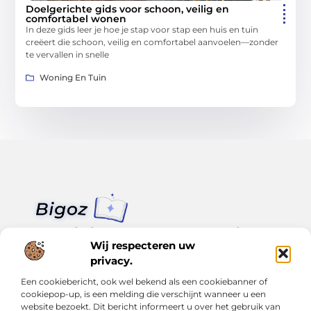
Doelgerichte gids voor schoon, veilig en
comfortabel wonen
In deze gids leer je hoe je stap voor stap een huis en tuin
creëert die schoon, veilig en comfortabel aanvoelen—zonder
te vervallen in snelle
Woning En Tuin
Van klein nieuws tot grote trends – alles op Bigoz.nl.
Lees inspirerende blogs en artikelen over het dagelijks leven,
Wij respecteren uw
actualiteit en meer.
privacy.
Een cookiebericht, ook wel bekend als een cookiebanner of
Bericht categorie
cookiepop-up, is een melding die verschijnt wanneer u een
website bezoekt. Dit bericht informeert u over het gebruik van