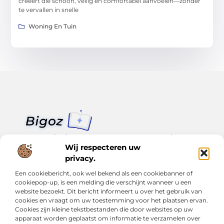
creëert die schoon, veilig en comfortabel aanvoelen—zonder
te vervallen in snelle
Woning En Tuin
Van klein nieuws tot grote trends – alles op Bigoz.nl.
Lees inspirerende blogs en artikelen over het dagelijks leven,
Wij respecteren uw
actualiteit en meer.
privacy.
Een cookiebericht, ook wel bekend als een cookiebanner of
Bericht categorie
cookiepop-up, is een melding die verschijnt wanneer u een
website bezoekt. Dit bericht informeert u over het gebruik van
cookies en vraagt om uw toestemming voor het plaatsen ervan.
Cookies zijn kleine tekstbestanden die door websites op uw
Onze informatie
apparaat worden geplaatst om informatie te verzamelen over