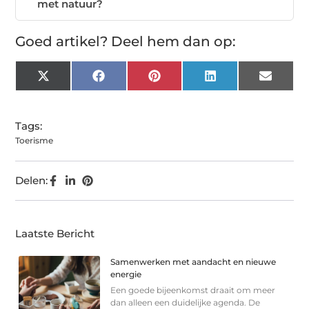
met natuur?
Goed artikel? Deel hem dan op:
X
Facebook
Pinterest
LinkedIn
Email
(Twitter)
Tags:
Toerisme
Delen:
Laatste Bericht
Samenwerken met aandacht en nieuwe
energie
Een goede bijeenkomst draait om meer
dan alleen een duidelijke agenda. De