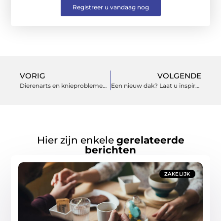
Registreer u vandaag nog
VORIG
VOLGENDE
Dierenarts en knieproblemen bij huisdieren: Zorg voor honden en katten
Een nieuw dak? Laat u inspireren door de mogelijkheden bij Dakonderhoud van Pinxteren B.V.
Hier zijn enkele
gerelateerde
berichten
ZAKELIJK