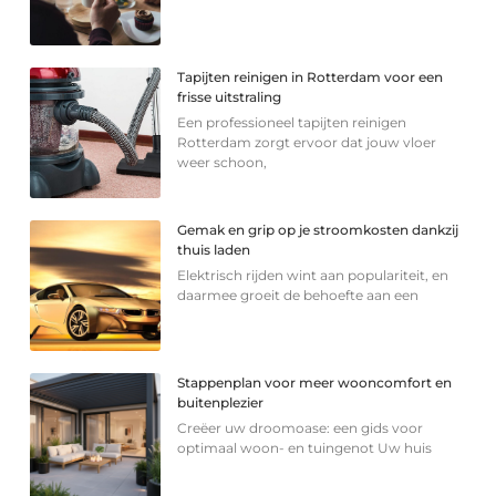
Tapijten reinigen in Rotterdam voor een
frisse uitstraling
Een professioneel tapijten reinigen
Rotterdam zorgt ervoor dat jouw vloer
weer schoon,
Gemak en grip op je stroomkosten dankzij
thuis laden
Elektrisch rijden wint aan populariteit, en
daarmee groeit de behoefte aan een
Stappenplan voor meer wooncomfort en
buitenplezier
Creëer uw droomoase: een gids voor
optimaal woon- en tuingenot Uw huis