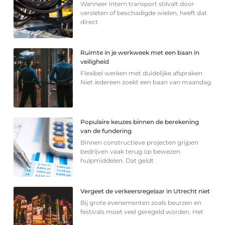
Wanneer intern transport stilvalt door
versleten of beschadigde wielen, heeft dat
direct
Ruimte in je werkweek met een baan in
veiligheid
Flexibel werken met duidelijke afspraken
Niet iedereen zoekt een baan van maandag
Populaire keuzes binnen de berekening
van de fundering
Binnen constructieve projecten grijpen
bedrijven vaak terug op bewezen
hulpmiddelen. Dat geldt
Vergeet de verkeersregelaar in Utrecht niet
Bij grote evenementen zoals beurzen en
festivals moet veel geregeld worden. Het