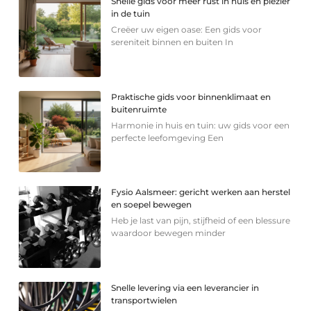
Snelle gids voor meer rust in huis en plezier
in de tuin
Creëer uw eigen oase: Een gids voor
sereniteit binnen en buiten In
Praktische gids voor binnenklimaat en
buitenruimte
Harmonie in huis en tuin: uw gids voor een
perfecte leefomgeving Een
Fysio Aalsmeer: gericht werken aan herstel
en soepel bewegen
Heb je last van pijn, stijfheid of een blessure
waardoor bewegen minder
Snelle levering via een leverancier in
transportwielen