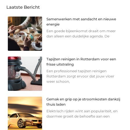
Laatste Bericht
Samenwerken met aandacht en nieuwe
energie
Een goede bijeenkomst draait om meer
dan alleen een duidelijke agenda. De
Tapijten reinigen in Rotterdam voor een
frisse uitstraling
Een professioneel tapijten reinigen
Rotterdam zorgt ervoor dat jouw vloer
weer schoon,
Gemak en grip op je stroomkosten dankzij
thuis laden
Elektrisch rijden wint aan populariteit, en
daarmee groeit de behoefte aan een