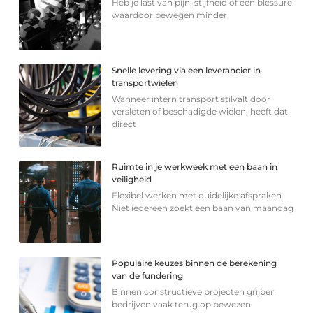
Heb je last van pijn, stijfheid of een blessure
waardoor bewegen minder
Snelle levering via een leverancier in
transportwielen
Wanneer intern transport stilvalt door
versleten of beschadigde wielen, heeft dat
direct
Ruimte in je werkweek met een baan in
veiligheid
Flexibel werken met duidelijke afspraken
Niet iedereen zoekt een baan van maandag
Populaire keuzes binnen de berekening
van de fundering
Binnen constructieve projecten grijpen
bedrijven vaak terug op bewezen