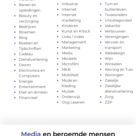
Industrie
Tuin en
Banen en
Internet
buitenleven
opleidingen
Internet
Tweewielers
Beauty en
marketing
Uncategorized
verzorging
Kinderen
Vakantie
Bedrijven
Kunst en Kitsch
Verbouwen
Bloemen
Links / Index
Verenigingen
Blog
Management
Vervoer en
Boeken en
Marketing
transport
Tijdschriften
Media
Webdesign
Cadeau
Meubels
Wijn
Dienstverlening
Microfilm
Winkelen
Dieren
MKB
Woning en Tuin
Electronica en
Mobiliteit
Woningen
Computers
Mode en
Zakelijk
Energie
Kleding
Zakelijke
Entertainment
Muziek
dienstverlening
Eten en drinken
Onderwijs
Zorg
Financieel
Oog Laseren
ZZP
Media
en beroemde mensen