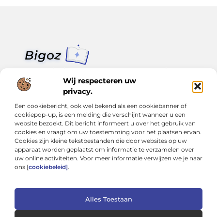
Van klein nieuws tot grote trends – alles op Bigoz.nl.
Lees inspirerende blogs en artikelen over het dagelijks leven,
Wij respecteren uw
actualiteit en meer.
privacy.
Een cookiebericht, ook wel bekend als een cookiebanner of
Bericht categorie
cookiepop-up, is een melding die verschijnt wanneer u een
website bezoekt. Dit bericht informeert u over het gebruik van
cookies en vraagt om uw toestemming voor het plaatsen ervan.
Cookies zijn kleine tekstbestanden die door websites op uw
Onze informatie
apparaat worden geplaatst om informatie te verzamelen over
uw online activiteiten. Voor meer informatie verwijzen we je naar
Slimmer groeien met SEO: Wat je moet weten over backlinks kopen
Van hobby tot inkomen: Hoe je écht geld kunt verdienen met je website
ons [
cookiebeleid]
.
Alles Toestaan
Website index
Cookiebeleid (EU)