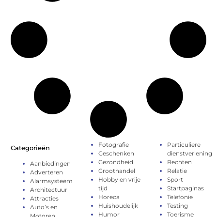
Fotografie
Particuliere
Categorieën
Geschenken
dienstverlening
Gezondheid
Rechten
Aanbiedingen
Groothandel
Relatie
Adverteren
Hobby en vrije
Sport
Alarmsysteem
tijd
Startpaginas
Architectuur
Horeca
Telefonie
Attracties
Huishoudelijk
Testing
Auto’s en
Humor
Toerisme
Motoren