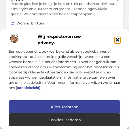
In deze gids leer je hoe je je huis en tuin praktisch onderhoudt,
slim stylet en duurzaam vergroent—zonder ingewikkeld
gedoe. We combineren een helder stappenplan
Woning En Tuin
Wij respecteren uw
privacy.
Een cookiebericht, ook wel bekend als een cookiebanner of
WONING EN TUIN
cookiepop-up, is een melding die verschijnt wanneer u een
website bezoekt. Dit bericht informeert u over het gebruik van
cookies en vraagt om uw toestemming voor het plaatsen ervan.
Cookies zijn kleine tekstbestanden die door websites op uw
apparaat worden geplaatst om informatie te verzamelen over
uw online activiteiten. Voor meer informatie verwijzen we je naar
ons [
cookiebeleid]
.
Doelgerichte gids voor schoon, veilig en
comfortabel wonen
In deze gids leer je hoe je stap voor stap een huis en tuin
creëert die schoon, veilig en comfortabel aanvoelen—zonder
Alles Toestaan
te vervallen in snelle
Cookies Beheren
Woning En Tuin