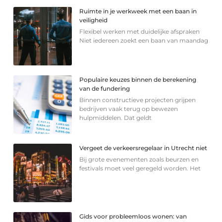
Ruimte in je werkweek met een baan in
veiligheid
Flexibel werken met duidelijke afspraken
Niet iedereen zoekt een baan van maandag
Populaire keuzes binnen de berekening
van de fundering
Binnen constructieve projecten grijpen
bedrijven vaak terug op bewezen
hulpmiddelen. Dat geldt
Vergeet de verkeersregelaar in Utrecht niet
Bij grote evenementen zoals beurzen en
festivals moet veel geregeld worden. Het
Gids voor probleemloos wonen: van