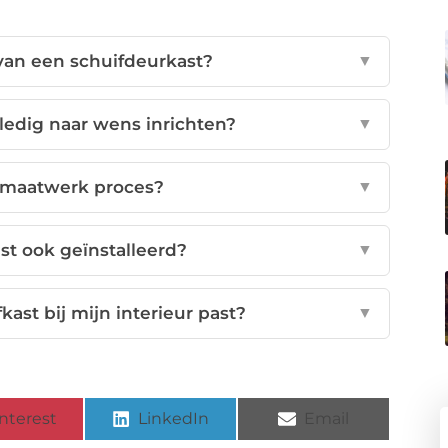
van een schuifdeurkast?
▼
lledig naar wens inrichten?
▼
 maatwerk proces?
▼
st ook geïnstalleerd?
▼
kast bij mijn interieur past?
▼
nterest
LinkedIn
Email