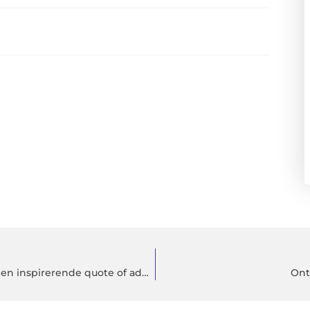
Fotobehang van een stenen muur of toch liever een inspirerende quote of adembenemende zonsondergang?
Ont