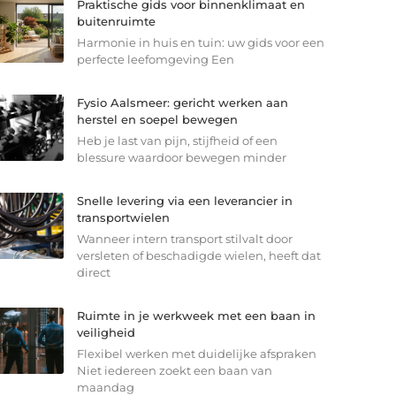
Praktische gids voor binnenklimaat en
buitenruimte
Harmonie in huis en tuin: uw gids voor een
perfecte leefomgeving Een
Fysio Aalsmeer: gericht werken aan
herstel en soepel bewegen
Heb je last van pijn, stijfheid of een
blessure waardoor bewegen minder
Snelle levering via een leverancier in
transportwielen
Wanneer intern transport stilvalt door
versleten of beschadigde wielen, heeft dat
direct
Ruimte in je werkweek met een baan in
veiligheid
Flexibel werken met duidelijke afspraken
Niet iedereen zoekt een baan van
maandag