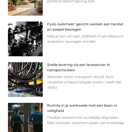
perfecte leefomgeving Een
Fysio Aalsmeer: gericht werken aan herstel
en soepel bewegen
Heb je last van pijn, stijfheid of een blessure
waardoor bewegen minder
Snelle levering via een leverancier in
transportwielen
Wanneer intern transport stilvalt door
versleten of beschadigde wielen, heeft dat
direct
Ruimte in je werkweek met een baan in
veiligheid
Flexibel werken met duidelijke afspraken
Niet iedereen zoekt een baan van maandag