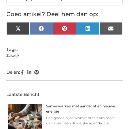
Goed artikel? Deel hem dan op:
X
Facebook
Pinterest
LinkedIn
Email
(Twitter)
Tags:
Zakelijk
Delen:
Laatste Bericht
Samenwerken met aandacht en nieuwe
energie
Een goede bijeenkomst draait om meer
dan alleen een duidelijke agenda. De