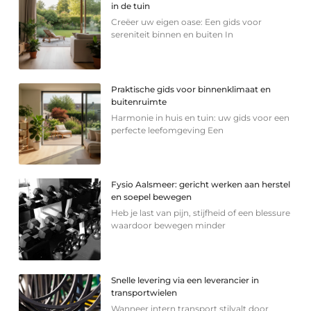
in de tuin
Creëer uw eigen oase: Een gids voor
sereniteit binnen en buiten In
Praktische gids voor binnenklimaat en
buitenruimte
Harmonie in huis en tuin: uw gids voor een
perfecte leefomgeving Een
Fysio Aalsmeer: gericht werken aan herstel
en soepel bewegen
Heb je last van pijn, stijfheid of een blessure
waardoor bewegen minder
Snelle levering via een leverancier in
transportwielen
Wanneer intern transport stilvalt door