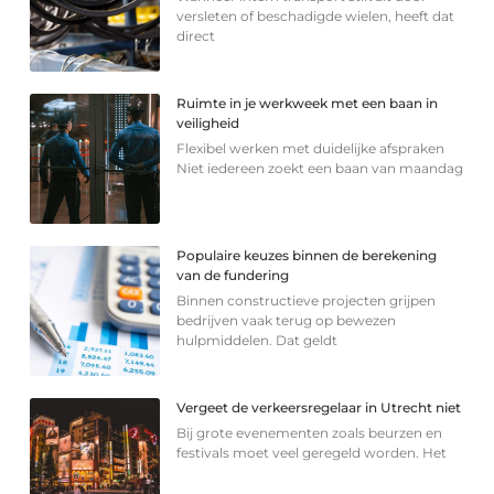
versleten of beschadigde wielen, heeft dat
direct
Ruimte in je werkweek met een baan in
veiligheid
Flexibel werken met duidelijke afspraken
Niet iedereen zoekt een baan van maandag
Populaire keuzes binnen de berekening
van de fundering
Binnen constructieve projecten grijpen
bedrijven vaak terug op bewezen
hulpmiddelen. Dat geldt
Vergeet de verkeersregelaar in Utrecht niet
Bij grote evenementen zoals beurzen en
festivals moet veel geregeld worden. Het