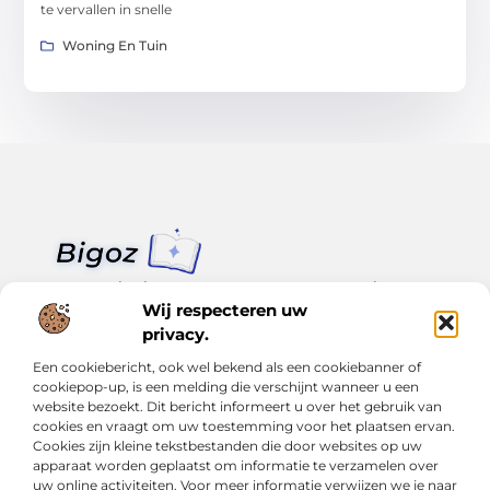
te vervallen in snelle
Woning En Tuin
Van klein nieuws tot grote trends – alles op Bigoz.nl.
Lees inspirerende blogs en artikelen over het dagelijks leven,
Wij respecteren uw
actualiteit en meer.
privacy.
Een cookiebericht, ook wel bekend als een cookiebanner of
Bericht categorie
cookiepop-up, is een melding die verschijnt wanneer u een
website bezoekt. Dit bericht informeert u over het gebruik van
cookies en vraagt om uw toestemming voor het plaatsen ervan.
Cookies zijn kleine tekstbestanden die door websites op uw
Onze informatie
apparaat worden geplaatst om informatie te verzamelen over
uw online activiteiten. Voor meer informatie verwijzen we je naar
Slimmer groeien met SEO: Wat je moet weten over backlinks kopen
Van hobby tot inkomen: Hoe je écht geld kunt verdienen met je website