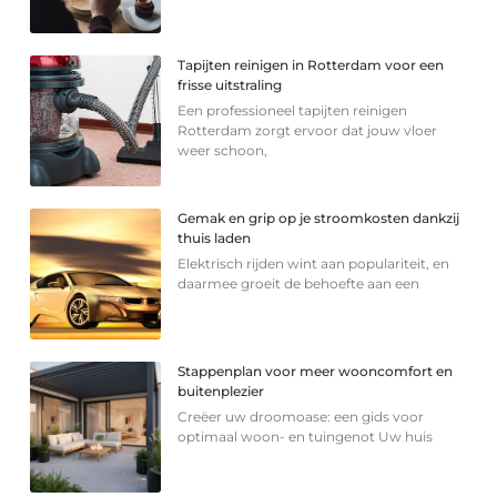
Tapijten reinigen in Rotterdam voor een
frisse uitstraling
Een professioneel tapijten reinigen
Rotterdam zorgt ervoor dat jouw vloer
weer schoon,
Gemak en grip op je stroomkosten dankzij
thuis laden
Elektrisch rijden wint aan populariteit, en
daarmee groeit de behoefte aan een
Stappenplan voor meer wooncomfort en
buitenplezier
Creëer uw droomoase: een gids voor
optimaal woon- en tuingenot Uw huis