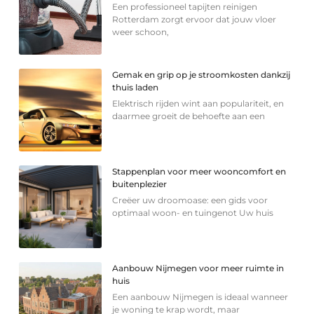
Een professioneel tapijten reinigen
Rotterdam zorgt ervoor dat jouw vloer
weer schoon,
Gemak en grip op je stroomkosten dankzij
thuis laden
Elektrisch rijden wint aan populariteit, en
daarmee groeit de behoefte aan een
Stappenplan voor meer wooncomfort en
buitenplezier
Creëer uw droomoase: een gids voor
optimaal woon- en tuingenot Uw huis
Aanbouw Nijmegen voor meer ruimte in
huis
Een aanbouw Nijmegen is ideaal wanneer
je woning te krap wordt, maar