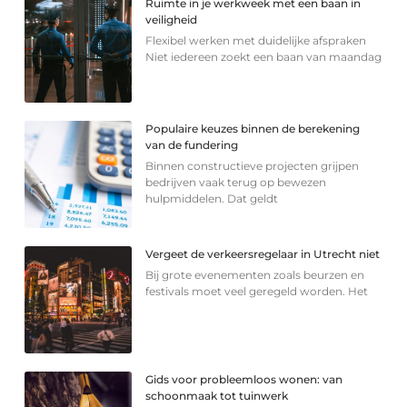
Ruimte in je werkweek met een baan in
veiligheid
Flexibel werken met duidelijke afspraken
Niet iedereen zoekt een baan van maandag
Populaire keuzes binnen de berekening
van de fundering
Binnen constructieve projecten grijpen
bedrijven vaak terug op bewezen
hulpmiddelen. Dat geldt
Vergeet de verkeersregelaar in Utrecht niet
Bij grote evenementen zoals beurzen en
festivals moet veel geregeld worden. Het
Gids voor probleemloos wonen: van
schoonmaak tot tuinwerk