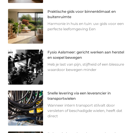
Praktische gids voor binnenklimaat en
buitenruimte
Harmonie in huis en tuin: uw gids voor een
perfecte leefomgeving Een
Fysio Aalsmeer: gericht werken aan herstel
en soepel bewegen
Heb je last van pijn, stijfheid of een blessure
waardoor bewegen minder
Snelle levering via een leverancier in
transportwielen
Wanneer intern transport stilvalt door
versleten of beschadigde wielen, heeft dat
direct