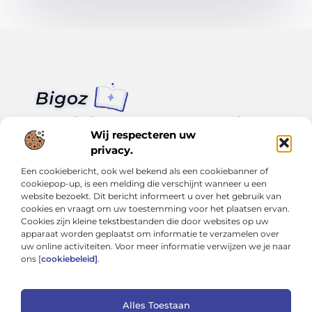
Van klein nieuws tot grote trends – alles op Bigoz.nl.
Lees inspirerende blogs en artikelen over het dagelijks leven,
Wij respecteren uw
actualiteit en meer.
privacy.
Een cookiebericht, ook wel bekend als een cookiebanner of
Bericht categorie
cookiepop-up, is een melding die verschijnt wanneer u een
website bezoekt. Dit bericht informeert u over het gebruik van
cookies en vraagt om uw toestemming voor het plaatsen ervan.
Cookies zijn kleine tekstbestanden die door websites op uw
Onze informatie
apparaat worden geplaatst om informatie te verzamelen over
uw online activiteiten. Voor meer informatie verwijzen we je naar
Slimmer groeien met SEO: Wat je moet weten over backlinks kopen
Van hobby tot inkomen: Hoe je écht geld kunt verdienen met je website
ons [
cookiebeleid]
.
Alles Toestaan