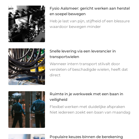
Fysio Aalsmeer: gericht werken aan herstel
en soepel bewegen
Heb je last van pijn, stijfheid of een blessure
waardoor bewegen minder
Snelle levering via een leverancier in
transportwielen
Wanneer intern transport stilvalt door
versleten of beschadigde wielen, heeft dat
direct
Ruimte in je werkweek met een baan in
veiligheid
Flexibel werken met duidelijke afspraken
Niet iedereen zoekt een baan van maandag
Populaire keuzes binnen de berekening