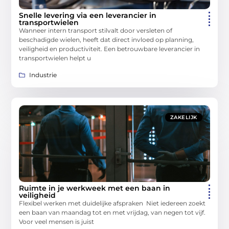
Snelle levering via een leverancier in
transportwielen
Wanneer intern transport stilvalt door versleten of
beschadigde wielen, heeft dat direct invloed op planning,
veiligheid en productiviteit. Een betrouwbare leverancier in
transportwielen helpt u
Industrie
ZAKELIJK
Ruimte in je werkweek met een baan in
veiligheid
Flexibel werken met duidelijke afspraken Niet iedereen zoekt
een baan van maandag tot en met vrijdag, van negen tot vijf.
Voor veel mensen is juist