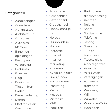
Fotografie
Particuliere
Categorieën
Geschenken
dienstverlening
Gezondheid
Rechten
Aanbiedingen
Groothandel
Relatie
Adverteren
Hobby en vrije
Sport
Alarmsysteem
tijd
Startpaginas
Architectuur
Horeca
Telefonie
Attracties
Huishoudelijk
Testing
Auto’s en
Humor
Toerisme
Motoren
Industrie
Tuin en
Banen en
Internet
buitenleven
opleidingen
Internet
Tweewielers
Beauty en
marketing
Uncategorized
verzorging
Kinderen
Vakantie
Bedrijven
Kunst en Kitsch
Verbouwen
Bloemen
Links / Index
Verenigingen
Blog
Management
Vervoer en
Boeken en
Marketing
transport
Tijdschriften
Media
Webdesign
Cadeau
Meubels
Wijn
Dienstverlening
Microfilm
Winkelen
Dieren
MKB
Woning en Tuin
Electronica en
Mobiliteit
Woningen
Computers