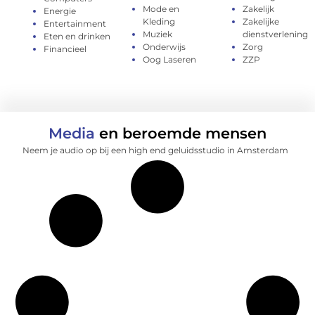
Mode en
Zakelijk
Energie
Kleding
Zakelijke
Entertainment
Muziek
dienstverlening
Eten en drinken
Onderwijs
Zorg
Financieel
Oog Laseren
ZZP
Media
en beroemde mensen
Neem je audio op bij een high end geluidsstudio in Amsterdam