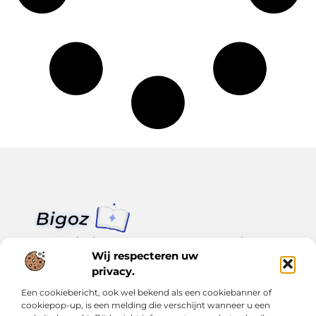
Van klein nieuws tot grote trends – alles op Bigoz.nl.
Lees inspirerende blogs en artikelen over het dagelijks leven,
Wij respecteren uw
actualiteit en meer.
privacy.
Een cookiebericht, ook wel bekend als een cookiebanner of
Bericht categorie
cookiepop-up, is een melding die verschijnt wanneer u een