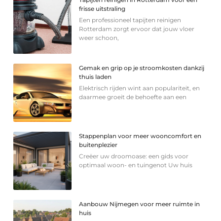
frisse uitstraling
Een professioneel tapijten reinigen
Rotterdam zorgt ervoor dat jouw vloer
weer schoon,
Gemak en grip op je stroomkosten dankzij
thuis laden
Elektrisch rijden wint aan populariteit, en
daarmee groeit de behoefte aan een
Stappenplan voor meer wooncomfort en
buitenplezier
Creëer uw droomoase: een gids voor
optimaal woon- en tuingenot Uw huis
Aanbouw Nijmegen voor meer ruimte in
huis