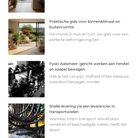
Praktische gids voor binnenklimaat en
buitenruimte
Harmonie in huis en tuin: uw gids voor een
perfecte leefomgeving Een
Fysio Aalsmeer: gericht werken aan herstel
en soepel bewegen
Heb je last van pijn, stijfheid of een blessure
waardoor bewegen minder
Snelle levering via een leverancier in
transportwielen
Wanneer intern transport stilvalt door
versleten of beschadigde wielen, heeft dat
direct