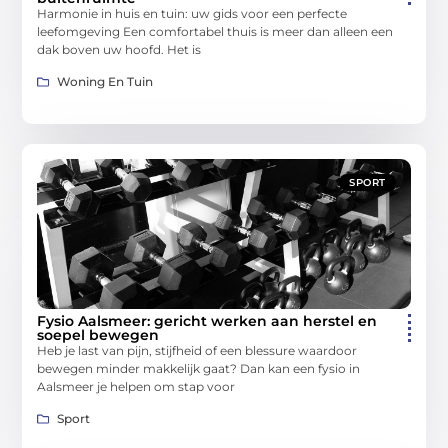
Harmonie in huis en tuin: uw gids voor een perfecte
leefomgeving Een comfortabel thuis is meer dan alleen een
dak boven uw hoofd. Het is
Woning En Tuin
SPORT
Fysio Aalsmeer: gericht werken aan herstel en
soepel bewegen
Heb je last van pijn, stijfheid of een blessure waardoor
bewegen minder makkelijk gaat? Dan kan een fysio in
Aalsmeer je helpen om stap voor
Sport