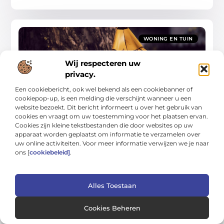
WONING EN TUIN
Wij respecteren uw
privacy.
Een cookiebericht, ook wel bekend als een cookiebanner of
cookiepop-up, is een melding die verschijnt wanneer u een
website bezoekt. Dit bericht informeert u over het gebruik van
Gids voor probleemloos wonen: van
schoonmaak tot tuinwerk
cookies en vraagt om uw toestemming voor het plaatsen ervan.
Een huis dat soepel draait, voelt rustiger aan en kost minder
Cookies zijn kleine tekstbestanden die door websites op uw
tijd om bij te houden. In deze gids leer je hoe je met simpele
apparaat worden geplaatst om informatie te verzamelen over
uw online activiteiten. Voor meer informatie verwijzen we je naar
Woning En Tuin
ons [
cookiebeleid]
.
Alles Toestaan
Cookies Beheren
WONING EN TUIN