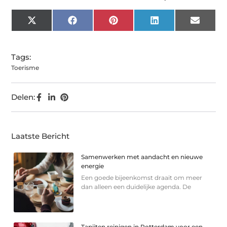
X
Facebook
Pinterest
LinkedIn
Email
(Twitter)
Tags:
Toerisme
Delen:
Laatste Bericht
Samenwerken met aandacht en nieuwe
energie
Een goede bijeenkomst draait om meer
dan alleen een duidelijke agenda. De
Tapijten reinigen in Rotterdam voor een